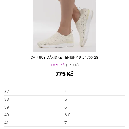
CAPRICE DÁMSKÉ TENISKY 9-24700-28
1 550 Kč
(–50 %)
775 Kč
37
4
38
5
39
6
40
6,5
41
7