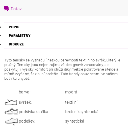
Dotaz
POPIS
PARAMETRY
DISKUZE
Tyto tenisky se vyznačují hezkou barevností textilního svršku, který je
pružný. Tenisky jsou nejen zajímavě designově zpracovány, ale
poskytují i vysoký komfort při chůzi díky měkce polstrované stélce a
mírně zvýšené, flexibilní podešvi. Tato trendy obuv nesmí ve vašem
botníku chybět.
barva:
modrá
svršek:
textilní
podšívka/stélka:
textilní/syntetická
podešev:
syntetická