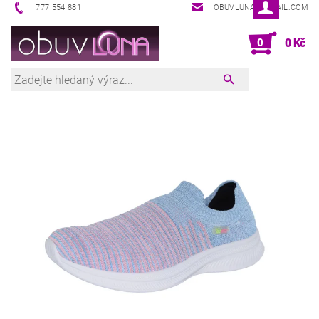
777 554 881
OBUVLUNA@GMAIL.COM
0
0 Kč