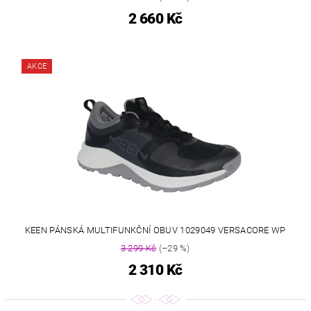
2 660 Kč
AKCE
KEEN PÁNSKÁ MULTIFUNKČNÍ OBUV 1029049 VERSACORE WP
3 299 Kč
(–29 %)
2 310 Kč