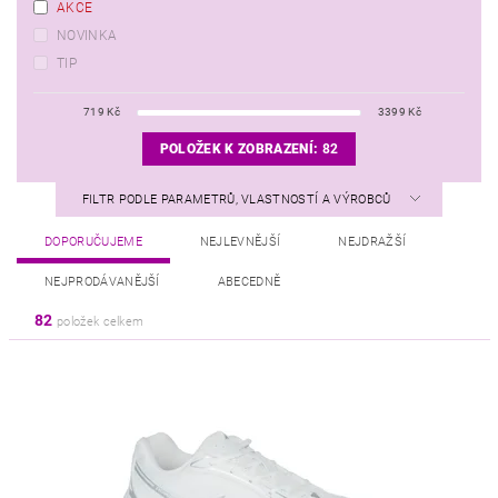
AKCE
NOVINKA
TIP
719
Kč
3399
Kč
POLOŽEK K ZOBRAZENÍ:
82
FILTR PODLE PARAMETRŮ, VLASTNOSTÍ A VÝROBCŮ
DOPORUČUJEME
NEJLEVNĚJŠÍ
NEJDRAŽŠÍ
NEJPRODÁVANĚJŠÍ
ABECEDNĚ
82
položek celkem