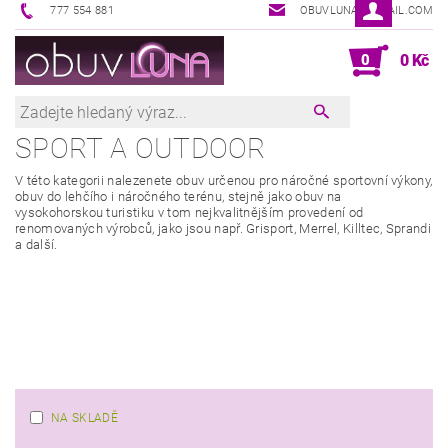
777 554 881
OBUVLUNA@GMAIL.COM
0
0 Kč
SPORT A OUTDOOR
V této kategorii nalezenete obuv určenou pro náročné sportovní výkony,
obuv do lehčího i náročného terénu, stejně jako obuv na
vysokohorskou turistiku v tom nejkvalitnějším provedení od
renomovaných výrobců, jako jsou např. Grisport, Merrel, Killtec, Sprandi
a další.
NA SKLADĚ