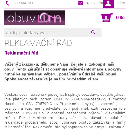
777 554 881
OBUVLUNA@GMAIL.COM
0
0 Kč
REKLAMAČNÍ ŘÁD
Reklamační řád
Vážený zákazníku, děkujeme Vám, že jste si zakoupil naši
obuv. Tento Záruční list obsahuje veškeré informace a pokyny
nutné ke správnému výběru, používání a údržbě Vaší obuvi.
Spokojenost zákazníka je naším prvořadým cílem.
Veškerá obuv nabízená v prodejnách splňuje požadavky obvyklé jakosti
(dle platných tech. norem, CSN 795600-Obuv-Požadavky a metody
zkoušení a CSN 795790-Obuv-Přijatelné odchylky) a zároveň je za
běžných a rozumně předvídatelných podmínek užití bezpečná (dle
lzákonač. 102/2001Sb., o obecné bezpečnosti výrobků v aktuálním
znění). Pokud vznikne ze strany zákazníka důvod k uplatnění
reklamace prodávaného zboží, upravuje postup zákazníka a firmy
reklamační řád. Reklamační řád byl vypracován ve smyslu zákona č.