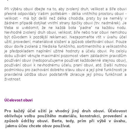
Při výběru obuvi dbejte na to, aby zvolený druh, velikost a šíře obuvi
přesně odpovídaly Vašim potřebám - délka vnitřního prostoru obuvi -
velikost - má být delší než délka chodidla, prsty by se neměly v
žádném případě dotýkat vnitřní strany špičky obuvi (trv. nadměrek). Je
třeba si uvědomit, že ne každá bota "padne" na každou nodu.
Nevhodně zvolený druh obuvi, velikost, šíře nebo tvar obuvi nemohou
být důvodem k pozdější reklamaci. Nezapomeňte vtít v úvahu účel
užití, provedení, materiálové složení a způsob ošetřování obuvi. Pouze
obuv dovře zvolená z hlediska funkčního, sortimentního a velikostního
je předpokladem naplnění užitné hodnoty a účelu obuvi. Po celoíu
dobu užívání věnujte maximální pozornost všem základním pravidlům
používání obuvi (nedoporučujeme používat každodenně stejnou obuv),
používání obuvi k nevhodnému účelu, praní obuvi, atd. Další nutnou
podmínkou pro zachování dobrého stavu obuvi a její plné funkčnosti je
pravidelná údržba obuvi podstatnfě zkracuje její plnou funkčnost a
životnost.
Účelovost obuvi
Pro každý účel užití je vhodný jiný druh obuvi. Účelovost
oblivňuje volbu použítého materiálu, konstrukci, provedení a
způsob údržby obuvi. Berte, tedy, prím při výbě v úvahu,
jakmu účeu chcete obuv používat.