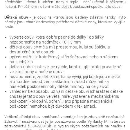
především určena k udržení nohy v teple - není určená k běžnému
nošení. Při běžném nošení může dojít k poškození spodku této obuvi.
Dětská obuv
- je obuv, na kterou jsou kladeny zvláštní nároky. Tyto
nároky jsou charakterizovány potřebami dětské nohy, která se vyvíjí a
roste:
vyberte obuv, která dobře padne do délky i do šířky,
nezapomeňte na nadměrek 10-15 mm
dětská obuv by měla mít prostornou, kulatou špičku a
dostatečně tuhý opatek
upřednostňujte kotníčkový střih šněrovací nebo s páskem
na suchý zip
dětská noha roste velice rychle, kontrolujte proto pravidelně
velikost nohy a nošené obuvi
nezapomeňte, že dětská noha se vyvíjí, její kosti jsou měkké
a případné nedodržení základních zásad může mít za
následek poškození nohy dítěte mnohdy na celý život
vzhledem ke způsobu užívání dětské obuvi (charakter dětské
chůze) je tato obuv ve větší míře vystavena mechanickému
poškození - okopání, odření. Tato případná mechanická
poškození nemohou být důvodem k reklamaci.
Veškerá dětská obuv prodávaná v prodejnách je zdravotně nezávadná.
Zdravotní nezávadnost je je posuzována podle Vyhlášky Ministerstva
zdravotnictví č. 84/2001Sb. o hygienických požadavcích na hračky a