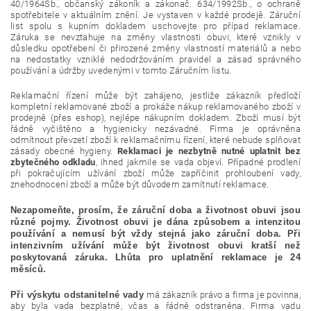
40/1964Sb., občanský zákoník a zákonač. 634/1992Sb., o ochraně
spotřebitele v aktuálním znění. Je vystaven v každé prodejě. Záruční
list spolu s kupním dokladem uschovejte pro případ reklamace.
Záruka se nevztahuje na změny vlastnosti obuvi, které vznikly v
důsledku opotřebení či přirozené změny vlastností materiálů a nebo
na nedostatky vzniklé nedodržováním pravidel a zásad správného
používání a údržby uvedenými v tomto Záručním listu.
Reklamační řízení může být zahájeno, jestliže zákazník předloží
kompletní reklamované zboží a prokáže nákup reklamovaného zboží v
prodejně (přes eshop), nejlépe nákupním dokladem. Zboží musí být
řádně vyčištěno a hygienicky nezávadné. Firma je oprávněna
odmítnout převzetí zboží k reklamačnímu řízení, které nebude splňovat
zásady obecné hygieny.
Reklamaci je nezbytně nutné uplatnit bez
zbytečného odkladu
, ihned jakmile se vada objeví. Případné prodlení
při pokračujícím užívání zboží může zapříčinit prohloubení vady,
znehodnocení zboží a může být důvodem zamítnutí reklamace.
Nezapomeňte, prosím, že záruční doba a životnost obuvi jsou
různé pojmy. Životnost obuvi je dána způsobem a intenzitou
používání a nemusí být vždy stejná jako záruční doba. Při
intenzivním užívání může být životnost obuvi kratší než
poskytovaná záruka. Lhůta pro uplatnění reklamace je 24
měsíců.
Při
výskytu odstanitelné vady
má zákazník právo a firma je povinna,
aby byla vada bezplatně, včas a řádně odstraněna. Firma vadu