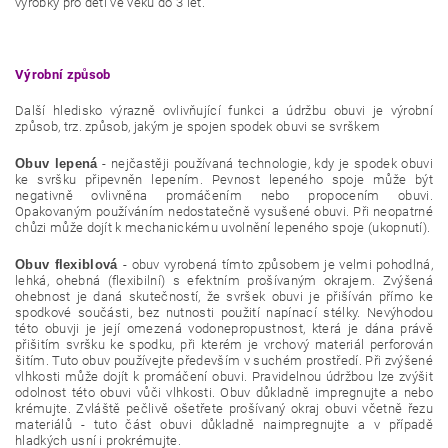
výrobky pro děti ve věku do 3 let.
Výrobní způsob
Další hledisko výrazně ovlivňující funkci a údržbu obuvi je výrobní
způsob, trz. způsob, jakým je spojen spodek obuvi se svrškem
Obuv lepená
- nejčastěji používaná technologie, kdy je spodek obuvi
ke svršku připevněn lepením. Pevnost lepeného spoje může být
negativně ovlivněna promáčením nebo propocením obuvi.
Opakovaným používáním nedostatečně vysušené obuvi. Při neopatrné
chůzi může dojít k mechanickému uvolnění lepeného spoje (ukopnutí).
Obuv flexiblová
- obuv vyrobená tímto způsobem je velmi pohodlná,
lehká, ohebná (flexibilní) s efektním prošívaným okrajem. Zvýšená
ohebnost je daná skutečností, že svršek obuvi je přišíván přímo ke
spodkové součásti, bez nutnosti použití napínací stélky. Nevýhodou
této obuvji je její omezená vodonepropustnost, která je dána právě
přišitím svršku ke spodku, při kterém je vrchový materiál perforován
šitím. Tuto obuv používejte především v suchém prostředí. Při zvýšené
vlhkosti může dojít k promáčení obuvi. Pravidelnou údržbou lze zvýšit
odolnost této obuvi vůči vlhkosti. Obuv důkladně impregnujte a nebo
krémujte. Zvláště pečlivě ošetřete prošívaný okraj obuvi včetně řezu
materiálů - tuto část obuvi důkladně naimpregnujte a v případě
hladkých usní i prokrémujte.