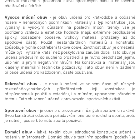
věnovat maximální pozornost stavu spodkových dílců a celkovému
ošetřování a údržbě.
Vysoce módní obuv
- je obuv určená pro krátkodobé a občasné
nošení v nenáročných podmínkách. Materiály a typ konstrukce jsou
vybírány s vysokým důrazem na poslední módní trendy, vše je
podřízeno vzhledu a estetické hodnotě (např. extrémně prodloužené
špičky, podsazené podešve, vrchový materiál protažený až do
spodkové části). Použití nestandardních materiálů a konstrukcí
způsobuje rychlé opotřebení takové obuvi. Životnost obuvi je omezená,
může být i výrazně kratší než poskytovaná záruční doba. Tato obuv je
určena především do suchého prostředí a je nutno předcházet jejímu
ušpinění a jiným negativním vlivům. Na konstrukci a materiály jsou
kladeny minimální technické požadavky. Tato obuv není v žádném
případě určená pro každodenní, časté používání.
Rekreační obuv
- je obuv k nošení ve volném čase při různých
rekreačně-vycházkových příležitostech. Její konstrukce je
přizpůsobena k použití v exteriéru, i v mírném, upraveném přírodním
terénu. Tato obuv není určená k provozování sportovních aktivit.
Sportovní obuv
- je obuv pro provozování různých sportovních aktivit.
Svou konstrukcí odpovídá požadavkům příslušného druhu sportu, proto
je nutné ji pouze k tomuto sportu používat.
Domácí obuv
- lehká, textilní obuv jednoduché konstrukce určená k
nošení v místnostech. Domácí obuv s textilním spodkem (podešví) je