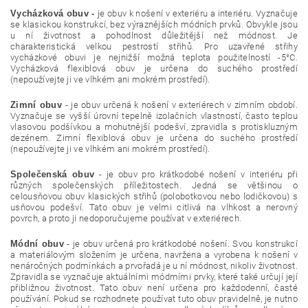
Vycházková obuv -
je obuv k nošení v exteriéru a interiéru. Vyznačuje
se klasickou konstrukcí, bez výraznějších módních prvků. Obvykle jsou
u ní životnost a pohodlnost důležitější než módnost. Je
charakteristická velkou pestrostí střihů. Pro uzavřené střihy
vycházkové obuvi je nejnižší možná teplota použitelností -5°C.
Vycházková flexiblová obuv je určena do suchého prostředí
(nepoužívejte ji ve vlhkém ani mokrém prostředí).
Zimní obuv
- je obuv určená k nošení v exteriérech v zimním období.
Vyznačuje se vyšší úrovní tepelně izolačních vlastností, často teplou
vlasovou podšívkou a mohutnější podešví, zpravidla s protiskluzným
dezénem. Zimní flexiblová obuv je určena do suchého prostředí
(nepoužívejte ji ve vlhkém ani mokrém prostředí).
Společenská obuv
- je obuv pro krátkodobé nošení v interiéru při
různých společenských příležitostech. Jedná se většinou o
celousňovou obuv klasických střihů (polobotkovou nebo lodičkovou) s
usňovou podešví. Tato obuv je velmi citlivá na vlhkost a nerovný
povrch, a proto ji nedoporučujeme používat v exteriérech.
Módní obuv
- je obuv určená pro krátkodobé nošení. Svou konstrukcí
a materiálovým složením je určena, navržena a vyrobena k nošení v
nenáročných podmínkách a prvořadá je u ní módnost, nikoliv životnost.
Zpravidla se vyznačuje aktuálními módmími prvky, které také určují její
přibližnou životnost. Tato obuv není určena pro každodenní, časté
používání. Pokud se rozhodnete používat tuto obuv pravidelně, je nutno