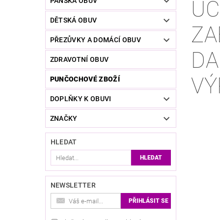
ÚČ
PÁNSKÁ OBUV
DĚTSKÁ OBUV
ZA
PŘEZŮVKY A DOMÁCÍ OBUV
DA
ZDRAVOTNÍ OBUV
VÝ
PUNČOCHOVÉ ZBOŽÍ
DOPLŇKY K OBUVI
ZNAČKY
HLEDAT
NEWSLETTER