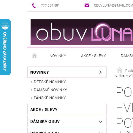
777 554 881
OBUVLUNA@GMAIL.CO
NOVINKY
AKCE / SLEVY
DÁMS
PUNČOCHOVÉ ZBOŽÍ
DOPLŇKY K OBUVI
Podl
NOVINKY
online; v p
DĚTSKÉ NOVINKY
REKLAMAČNÍ ŘÁD
OŠETŘOVÁNÍ A ÚDRŽBA
PO
DÁMSKÉ NOVINKY
PÁNSKÉ NOVINKY
EV
AKCE / SLEVY
PO
DÁMSKÁ OBUV