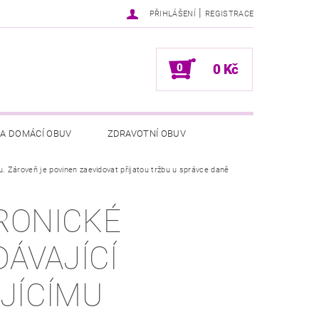
|
PŘIHLÁŠENÍ
REGISTRACE
0
0 Kč
 A DOMÁCÍ OBUV
ZDRAVOTNÍ OBUV
ku. Zároveň je povinen zaevidovat přijatou tržbu u správce daně
NÍCH ÚDAJŮ
NAPIŠTE NÁM
RONICKÉ
DÁVAJÍCÍ
JÍCÍMU