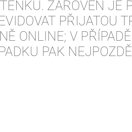
TENKU. ZÁROVEŇ JE 
EVIDOVAT PŘIJATOU 
NĚ ONLINE; V PŘÍPAD
PADKU PAK NEJPOZDĚJ