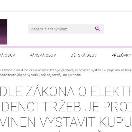
M
KÁ OBUV
PÁNSKÁ OBUV
DĚTSKÁ OBUV
PŘEZŮVKY
e zákona o elektronické evidenci tržeb je prodávající povinen vystavit kupujícímu účten
VŠEOBECNÉ OBCHODNÍ PODMÍNKY
PODMÍNKY OCHRANY OSOB
řípadě technického výpadku pak nejpozději do 48 hodin.
DLE ZÁKONA O ELEKT
IDENCI TRŽEB JE PRO
VINEN VYSTAVIT KUPU