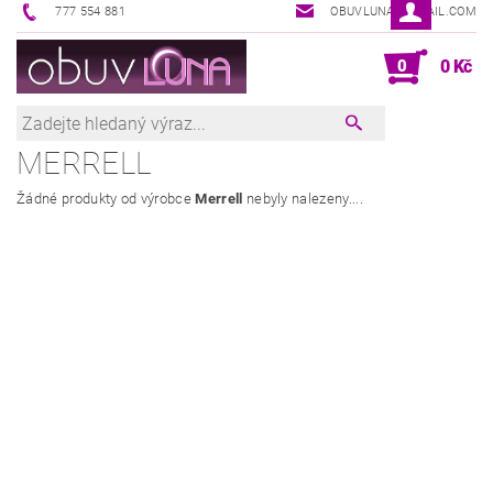
777 554 881
OBUVLUNA@GMAIL.COM
0
0 Kč
MERRELL
Žádné produkty od výrobce
Merrell
nebyly nalezeny....