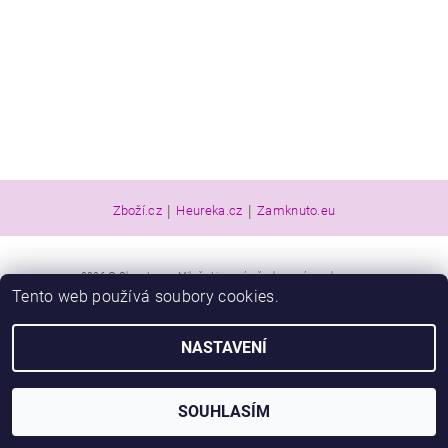
|
|
Zboží.cz
Heureka.cz
Zamknuto.eu
2026 © Obuv Luna - Miluše Liznová, všechna práva vyhrazena
Tento web používá soubory cookies.
Vytvořil Shoptet
NASTAVENÍ
SOUHLASÍM