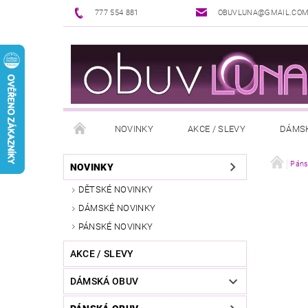
777 554 881
OBUVLUNA@GMAIL.CO
NOVINKY
AKCE / SLEVY
DÁMS
PUNČOCHOVÉ ZBOŽÍ
DOPLŇKY K OBUVI
Páns
NOVINKY
DĚTSKÉ NOVINKY
REKLAMAČNÍ ŘÁD
OŠETŘOVÁNÍ A ÚDRŽBA
DÁMSKÉ NOVINKY
PÁNSKÉ NOVINKY
AKCE / SLEVY
DÁMSKÁ OBUV