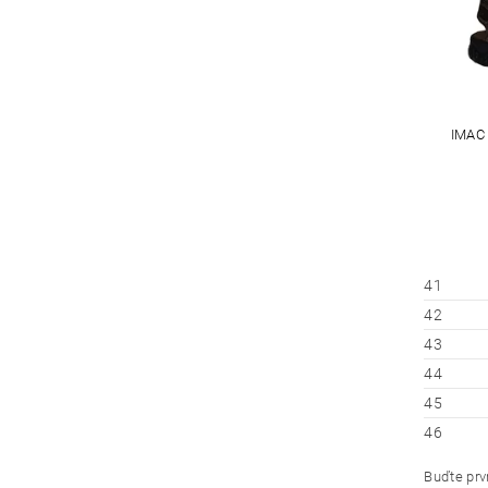
IMAC
41
42
43
44
45
46
Buďte prvn