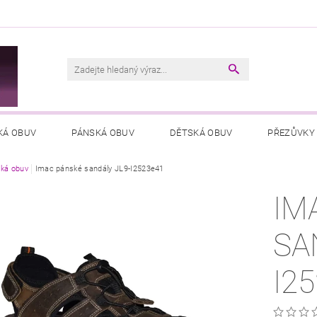
M
KÁ OBUV
PÁNSKÁ OBUV
DĚTSKÁ OBUV
PŘEZŮVKY
ká obuv
VŠEOBECNÉ OBCHODNÍ PODMÍNKY
Imac pánské sandály JL9-I2523e41
PODMÍNKY OCHRANY OSOB
IM
SA
I2