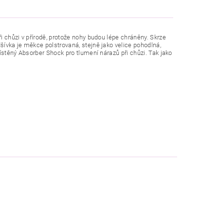
 chůzi v přírodě, protože nohy budou lépe chráněny. Skrze
ívka je měkce polstrovaná, stejně jako velice pohodlná,
ístěný Absorber Shock pro tlumení nárazů při chůzi. Tak jako