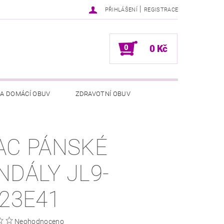
|
PŘIHLÁŠENÍ
REGISTRACE
0
0 Kč
 A DOMÁCÍ OBUV
ZDRAVOTNÍ OBUV
NÍCH ÚDAJŮ
NAPIŠTE NÁM
AC PÁNSKÉ
NDÁLY JL9-
523E41
Neohodnoceno