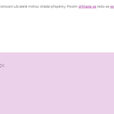
istrovaní uživatelé mohou vkládat příspěvky. Prosím
přihlaste se
nebo se
re
OK