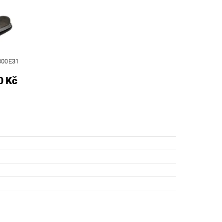
300E31
0 Kč