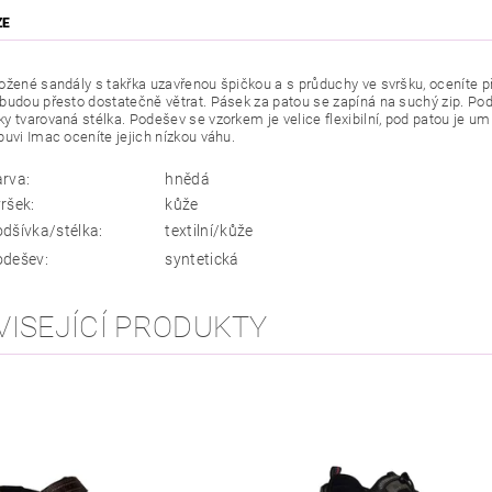
ZE
žené sandály s takřka uzavřenou špičkou a s průduchy ve svršku, oceníte při
budou přesto dostatečně větrat. Pásek za patou se zapíná na suchý zip. Podš
y tvarovaná stélka. Podešev se vzorkem je velice flexibilní, pod patou je um
buvi Imac oceníte jejich nízkou váhu.
arva:
hnědá
ršek:
kůže
dšívka/stélka:
textilní/kůže
odešev:
syntetická
VISEJÍCÍ PRODUKTY