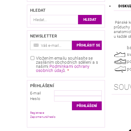
DISKU
HLEDAT
Pánské ko
průduchy 
anatomick
NEWSLETTER
u každé o
b
sv
Vložením emailu souhlasíte se
po
zasíláním obchodních sdělení a s
našimi
Podmínkami ochrany
p
osobních údajů
.
SOU
PŘIHLÁŠENÍ
E-mail
Heslo
Registrace
Zapomenuté heslo