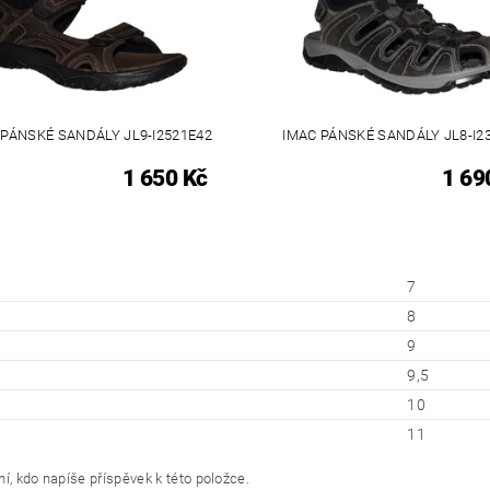
 PÁNSKÉ SANDÁLY JL9-I2521E42
IMAC PÁNSKÉ SANDÁLY JL8-I2
1 650 Kč
1 69
7
8
9
9,5
10
11
í, kdo napíše příspěvek k této položce.