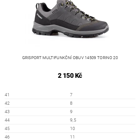
GRISPORT MULTIFUNKČNÍ OBUV 14509 TORINO 20
2 150 Kč
41
7
42
8
43
9
44
9,5
45
10
46
11