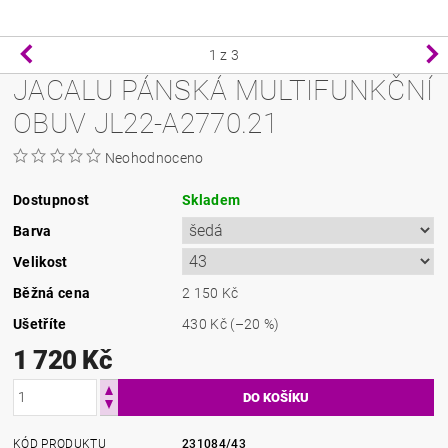
1
z 3
JACALU PÁNSKÁ MULTIFUNKČNÍ
OBUV JL22-A2770.21
Neohodnoceno
Dostupnost
Skladem
Barva
Velikost
Běžná cena
2 150 Kč
Ušetříte
430 Kč
(–20 %)
1 720 Kč
KÓD PRODUKTU
231084/43