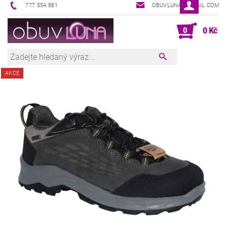
777 554 881
OBUVLUNA@GMAIL.COM
0
0 Kč
AKCE