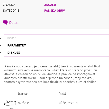
ZNAČKA
JACALU
KATEGORIE
PÁNSKÁ OBUV
Dotaz
POPIS
PARAMETRY
DISKUZE
Pánská obuv Jacalu je určena na lehký trek i pro městský styl. Pod
koženým svrškem je membrána J-Tex, která ochrání od prostupu
vlhkosti a chladu do obuvi. Je vhodné je pravidelně impregnovat
vhodným prostředkem. Jsou příjemné na nošení, mají měkkou,
anatomicky tvarovanou stélku a flexibilní podešev tlumící došlap.
barva:
šedá
svršek:
kůže, textilní