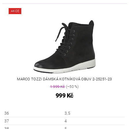
AKCE
MARCO TOZZI DÁMSKÁ KOTNÍKOVÁ OBUV 2-25251-23
1 999 Kč
(–50 %)
999 Kč
36
3,5
37
4
38
5