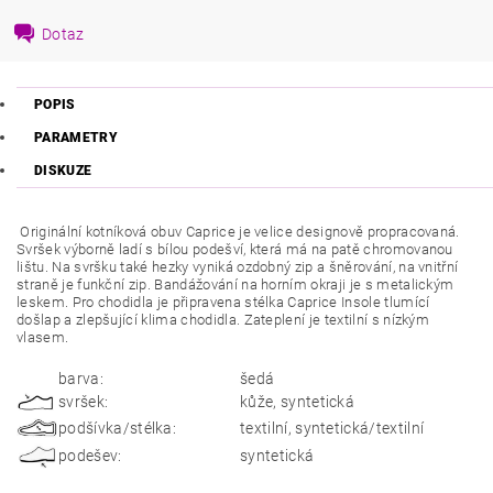
Dotaz
POPIS
PARAMETRY
DISKUZE
Originální kotníková obuv Caprice je velice designově propracovaná.
Svršek výborně ladí s bílou podešví, která má na patě chromovanou
lištu. Na svršku také hezky vyniká ozdobný zip a šněrování, na vnitřní
straně je funkční zip. Bandážování na horním okraji je s metalickým
leskem. Pro chodidla je připravena stélka Caprice Insole tlumící
došlap a zlepšující klima chodidla. Zateplení je textilní s nízkým
vlasem.
barva:
šedá
svršek:
kůže, syntetická
podšívka/stélka:
textilní, syntetická/textilní
podešev:
syntetická