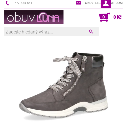
777 554 881
OBUVLUNA@GMAIL.COM
0
0 Kč