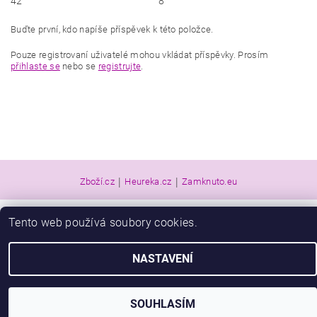
42
8
Buďte první, kdo napíše příspěvek k této položce.
Pouze registrovaní uživatelé mohou vkládat příspěvky. Prosím
přihlaste se
nebo se
registrujte
.
|
|
Zboží.cz
Heureka.cz
Zamknuto.eu
Tento web používá soubory cookies.
2026 © Obuv Luna - Miluše Liznová, všechna práva vyhrazena
Vytvořil Shoptet
NASTAVENÍ
SOUHLASÍM