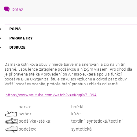
Dotaz
POPIS
PARAMETRY
DISKUZE
Dámská kotníková obuv v hnědé barvě má šněrování a zip na vnitřní
straně. Jsou lehce zateplené podšívkou s nízkým vlasem. Pro chodidla
je připravena stélka v provedení on Air Insole, která spolu s funkcí
podešve Blue Oxygen zajišťuje cirkulaci vzduchu a odvod par z obuvi.
Vyšší podešev oceníte, protože brání prostupu chladu od země.
https://www.youtube.com/watch?v=eKgg0v7L36A
barva:
hnědá
svršek:
kůže
podšívka/stélka:
textilní, syntetická/textilní
podešev:
syntetická