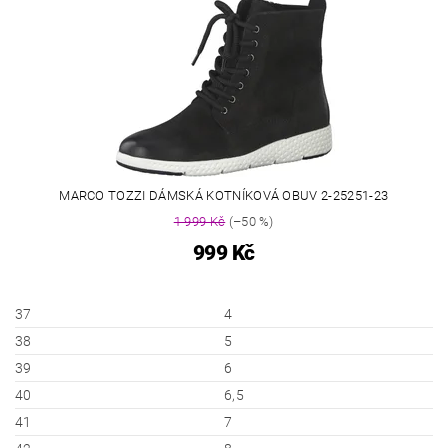
MARCO TOZZI DÁMSKÁ KOTNÍKOVÁ OBUV 2-25251-23
1 999 Kč
(–50 %)
999 Kč
37
4
38
5
39
6
40
6,5
41
7