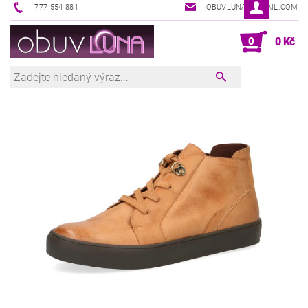
777 554 881
OBUVLUNA@GMAIL.COM
0
0 Kč