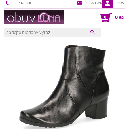
777 554 881
OBUVLUNA@GMAIL.COM
0
0 Kč