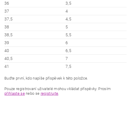
36
3,5
37
4
37,5
4,5
38
5
38,5
5,5
39
6
40
6,5
40,5
7
41
7,5
Buďte první, kdo napíše příspěvek k této položce.
Pouze registrovaní uživatelé mohou vkládat příspěvky. Prosím
přihlaste se
nebo se
registrujte
.