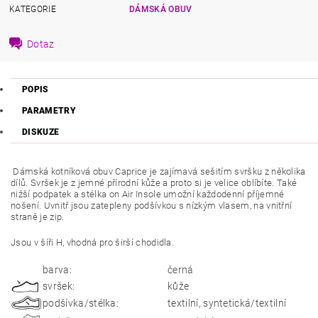
KATEGORIE
DÁMSKÁ OBUV
Dotaz
POPIS
PARAMETRY
DISKUZE
Dámská kotníková obuv Caprice je zajímavá sešitím svršku z několika
dílů. Svršek je z jemné přírodní kůže a proto si je velice oblíbíte. Také
nižší podpatek a stélka on Air Insole umožní každodenní příjemné
nošení. Uvnitř jsou zatepleny podšívkou s nízkým vlasem, na vnitřní
straně je zip.
Jsou v šíři H, vhodná pro širší chodidla.
barva:
černá
svršek:
kůže
podšívka/stélka:
textilní, syntetická/textilní