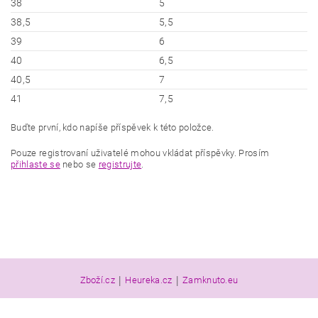
38
5
38,5
5,5
39
6
40
6,5
40,5
7
41
7,5
Buďte první, kdo napíše příspěvek k této položce.
Pouze registrovaní uživatelé mohou vkládat příspěvky. Prosím
přihlaste se
nebo se
registrujte
.
|
|
Zboží.cz
Heureka.cz
Zamknuto.eu