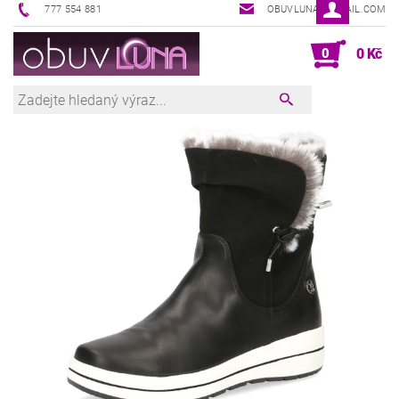
777 554 881
OBUVLUNA@GMAIL.COM
0
0 Kč