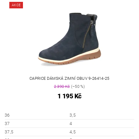
AKCE
CAPRICE DÁMSKÁ ZIMNÍ OBUV 9-26414-25
2 390 Kč
(–50 %)
1 195 Kč
36
3,5
37
4
37,5
4,5