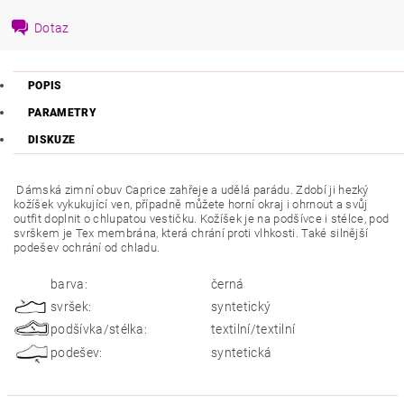
Dotaz
POPIS
PARAMETRY
DISKUZE
Dámská zimní obuv Caprice zahřeje a udělá parádu. Zdobí ji hezký
kožíšek vykukující ven, případně můžete horní okraj i ohrnout a svůj
outfit doplnit o chlupatou vestičku. Kožíšek je na podšívce i stélce, pod
svrškem je Tex membrána, která chrání proti vlhkosti. Také silnější
podešev ochrání od chladu.
barva:
černá
svršek:
syntetický
podšívka/stélka:
textilní/textilní
podešev:
syntetická