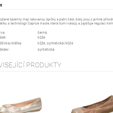
ZE
žené baleríny mají lakovanou špičku a patní část, boky jsou z jemné přírodn
lku s technologií Caprice Insole, která tlumí nárazy a zajišťuje regulaci kli
rva:
černá
šek:
kůže
dšívka/stélka:
kůže, syntetická/kůže
dešev:
syntetická
VISEJÍCÍ PRODUKTY