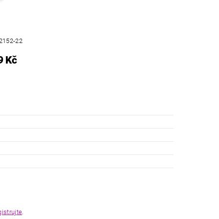
2152-22
9 Kč
gistrujte
.