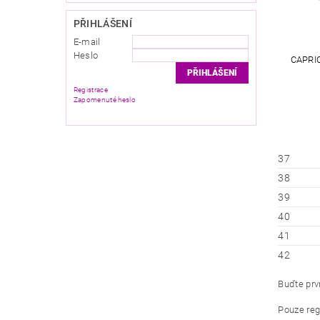
PŘIHLÁŠENÍ
E-mail
Heslo
CAPRI
Registrace
Zapomenuté heslo
37
38
39
40
41
42
Buďte prvn
Pouze reg