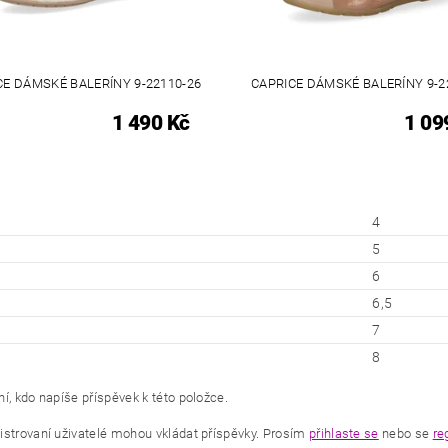
CE DÁMSKÉ BALERÍNY 9-22110-26
CAPRICE DÁMSKÉ BALERÍNY 9-2
1 490 Kč
1 09
4
5
6
6,5
7
8
í, kdo napíše příspěvek k této položce.
istrovaní uživatelé mohou vkládat příspěvky. Prosím
přihlaste se
nebo se
re