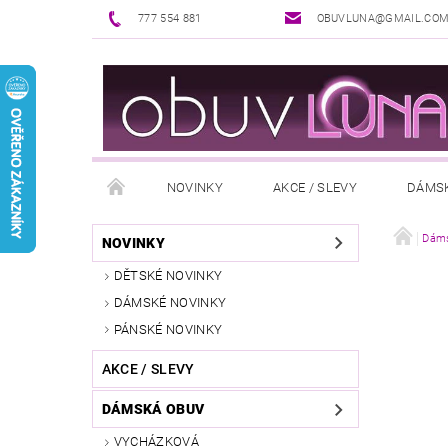
777 554 881
OBUVLUNA@GMAIL.CO
NOVINKY
AKCE / SLEVY
DÁMS
PUNČOCHOVÉ ZBOŽÍ
DOPLŇKY K OBUVI
Dáms
NOVINKY
DĚTSKÉ NOVINKY
REKLAMAČNÍ ŘÁD
OŠETŘOVÁNÍ A ÚDRŽBA
DÁMSKÉ NOVINKY
PÁNSKÉ NOVINKY
AKCE / SLEVY
DÁMSKÁ OBUV
VYCHÁZKOVÁ