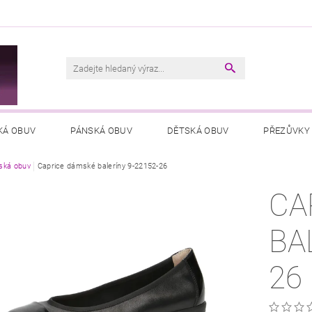
M
KÁ OBUV
PÁNSKÁ OBUV
DĚTSKÁ OBUV
PŘEZŮVKY
ká obuv
VŠEOBECNÉ OBCHODNÍ PODMÍNKY
Caprice dámské baleríny 9-22152-26
PODMÍNKY OCHRANY OSOB
CA
BA
26