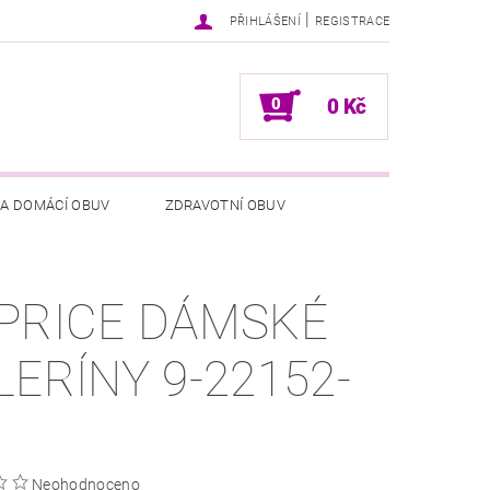
|
PŘIHLÁŠENÍ
REGISTRACE
0
0 Kč
 A DOMÁCÍ OBUV
ZDRAVOTNÍ OBUV
NÍCH ÚDAJŮ
NAPIŠTE NÁM
PRICE DÁMSKÉ
LERÍNY 9-22152-
Neohodnoceno