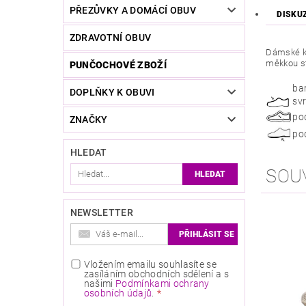
PŘEZŮVKY A DOMÁCÍ OBUV
DISKU
ZDRAVOTNÍ OBUV
Dámské ko
měkkou sté
PUNČOCHOVÉ ZBOŽÍ
ba
DOPLŇKY K OBUVI
svr
po
ZNAČKY
po
HLEDAT
SOU
NEWSLETTER
Vložením emailu souhlasíte se
zasíláním obchodních sdělení a s
našimi
Podmínkami ochrany
osobních údajů
.