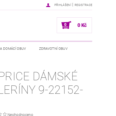
|
PŘIHLÁŠENÍ
REGISTRACE
0
0 Kč
 A DOMÁCÍ OBUV
ZDRAVOTNÍ OBUV
NÍCH ÚDAJŮ
NAPIŠTE NÁM
PRICE DÁMSKÉ
LERÍNY 9-22152-
Neohodnoceno