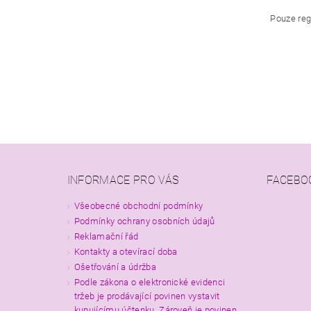
Pouze reg
INFORMACE PRO VÁS
FACEBO
Všeobecné obchodní podmínky
Podmínky ochrany osobních údajů
Reklamační řád
Kontakty a otevírací doba
Ošetřování a údržba
Podle zákona o elektronické evidenci
tržeb je prodávající povinen vystavit
kupujícímu účtenku. Zároveň je povinen