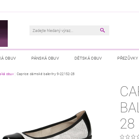
M
KÁ OBUV
PÁNSKÁ OBUV
DĚTSKÁ OBUV
PŘEZŮVKY
ká obuv
VŠEOBECNÉ OBCHODNÍ PODMÍNKY
Caprice dámské baleríny 9-22152-28
PODMÍNKY OCHRANY OSOB
CA
BA
28