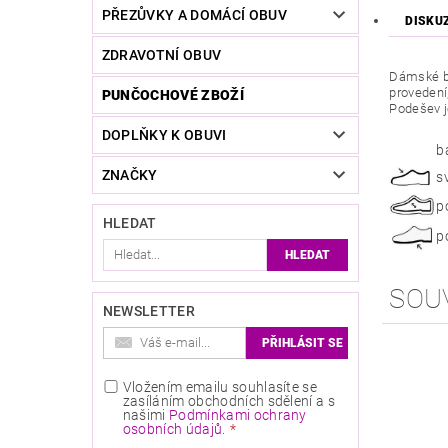
PŘEZŮVKY A DOMÁCÍ OBUV
DISKU
ZDRAVOTNÍ OBUV
Dámské ba
provedení,
PUNČOCHOVÉ ZBOŽÍ
Podešev je
DOPLŇKY K OBUVI
b
ZNAČKY
s
p
HLEDAT
p
SOU
NEWSLETTER
Vložením emailu souhlasíte se
zasíláním obchodních sdělení a s
našimi
Podmínkami ochrany
osobních údajů
.