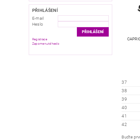
PŘIHLÁŠENÍ
E-mail
Heslo
CAPRI
Registrace
Zapomenuté heslo
37
38
39
40
41
42
Buďte prvn