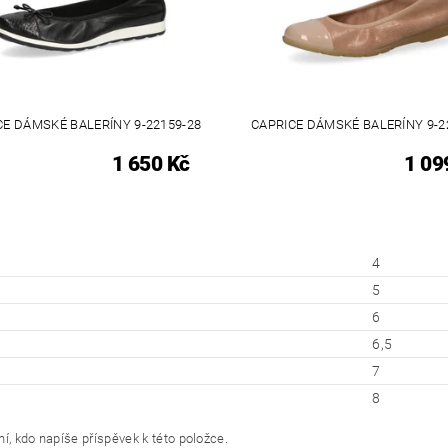
CE DÁMSKÉ BALERÍNY 9-22159-28
CAPRICE DÁMSKÉ BALERÍNY 9-2
1 650 Kč
1 09
4
5
6
6,5
7
8
í, kdo napíše příspěvek k této položce.