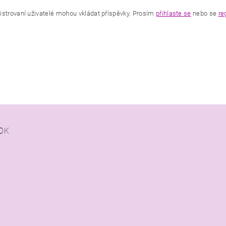
istrovaní uživatelé mohou vkládat příspěvky. Prosím
přihlaste se
nebo se
re
OK