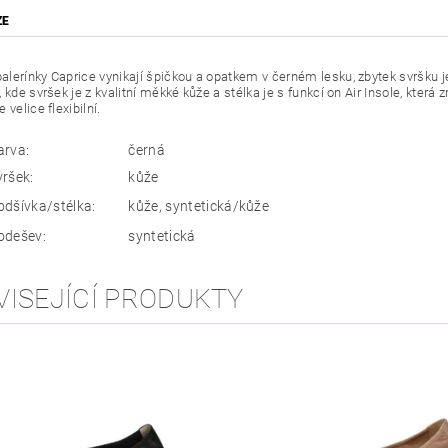
ZE
lerínky Caprice vynikají špičkou a opatkem v černém lesku, zbytek svršku j
 kde svršek je z kvalitní měkké kůže a stélka je s funkcí on Air Insole, která
 velice flexibilní.
arva:
černá
vršek:
kůže
odšívka/stélka:
kůže, syntetická/kůže
odešev:
syntetická
VISEJÍCÍ PRODUKTY