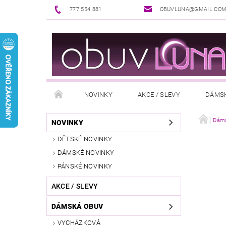
777 554 881
OBUVLUNA@GMAIL.CO
NOVINKY
AKCE / SLEVY
DÁMS
PUNČOCHOVÉ ZBOŽÍ
DOPLŇKY K OBUVI
Dáms
NOVINKY
DĚTSKÉ NOVINKY
REKLAMAČNÍ ŘÁD
OŠETŘOVÁNÍ A ÚDRŽBA
DÁMSKÉ NOVINKY
PÁNSKÉ NOVINKY
AKCE / SLEVY
DÁMSKÁ OBUV
VYCHÁZKOVÁ