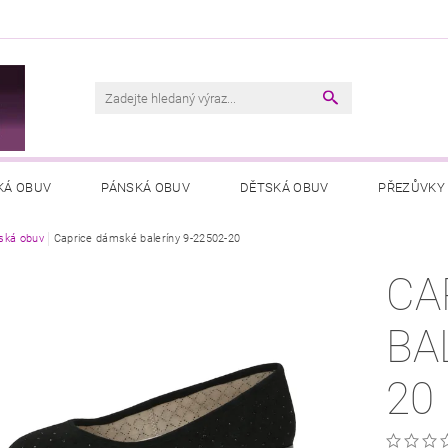
M
KÁ OBUV
PÁNSKÁ OBUV
DĚTSKÁ OBUV
PŘEZŮVKY
ká obuv
VŠEOBECNÉ OBCHODNÍ PODMÍNKY
Caprice dámské baleríny 9-22502-20
PODMÍNKY OCHRANY OSOB
CA
BA
20