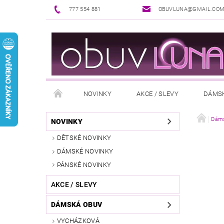
777 554 881
OBUVLUNA@GMAIL.CO
NOVINKY
AKCE / SLEVY
DÁMS
PUNČOCHOVÉ ZBOŽÍ
DOPLŇKY K OBUVI
Dáms
NOVINKY
DĚTSKÉ NOVINKY
REKLAMAČNÍ ŘÁD
OŠETŘOVÁNÍ A ÚDRŽBA
DÁMSKÉ NOVINKY
PÁNSKÉ NOVINKY
AKCE / SLEVY
DÁMSKÁ OBUV
VYCHÁZKOVÁ