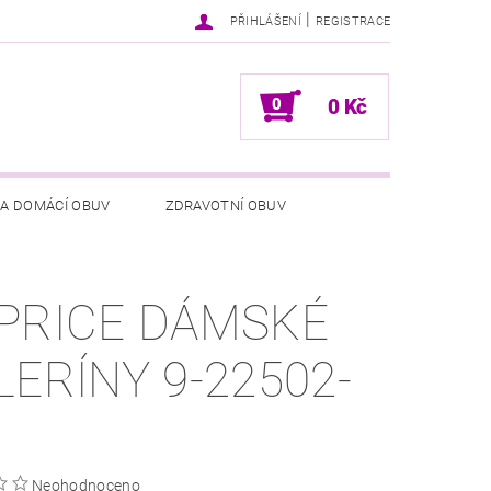
|
PŘIHLÁŠENÍ
REGISTRACE
0
0 Kč
 A DOMÁCÍ OBUV
ZDRAVOTNÍ OBUV
NÍCH ÚDAJŮ
NAPIŠTE NÁM
PRICE DÁMSKÉ
LERÍNY 9-22502-
Neohodnoceno