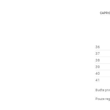
CAPRI
36
37
38
39
40
41
Buďte prvn
Pouze reg