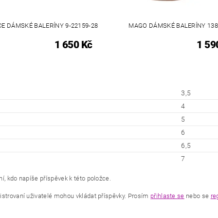
CE DÁMSKÉ BALERÍNY 9-22159-28
MAGO DÁMSKÉ BALERÍNY 138
1 650 Kč
1 59
3,5
4
5
6
6,5
7
í, kdo napíše příspěvek k této položce.
istrovaní uživatelé mohou vkládat příspěvky. Prosím
přihlaste se
nebo se
re