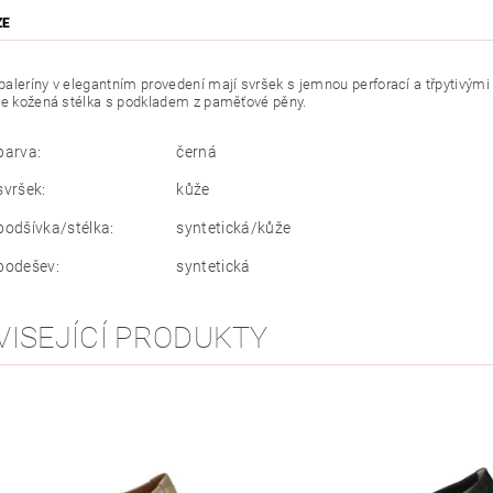
ZE
leríny v elegantním provedení mají svršek s jemnou perforací a třpytivým
je kožená stélka s podkladem z paměťové pěny.
barva:
černá
svršek:
kůže
podšívka/stélka:
syntetická/kůže
podešev:
syntetická
VISEJÍCÍ PRODUKTY