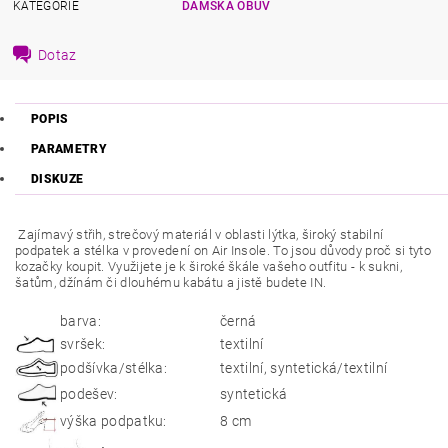
KATEGORIE
DÁMSKÁ OBUV
Dotaz
POPIS
PARAMETRY
DISKUZE
Zajímavý střih, strečový materiál v oblasti lýtka, široký stabilní
podpatek a stélka v provedení on Air Insole. To jsou důvody proč si tyto
kozačky koupit. Využijete je k široké škále vašeho outfitu - k sukni,
šatům, džínám či dlouhému kabátu a jistě budete IN.
barva:
černá
svršek:
textilní
podšívka/stélka:
textilní, syntetická/textilní
podešev:
syntetická
výška podpatku:
8 cm