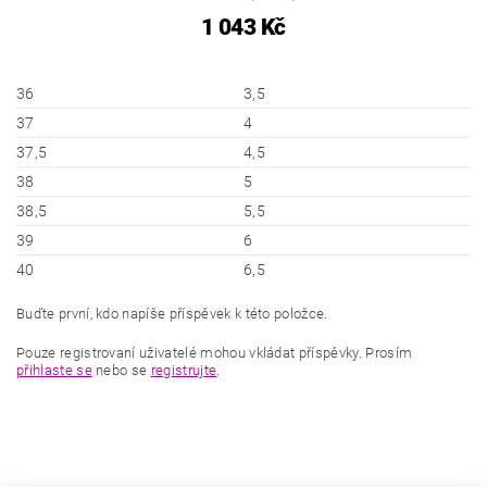
1 043 Kč
36
3,5
37
4
37,5
4,5
38
5
38,5
5,5
39
6
40
6,5
Buďte první, kdo napíše příspěvek k této položce.
Pouze registrovaní uživatelé mohou vkládat příspěvky. Prosím
přihlaste se
nebo se
registrujte
.