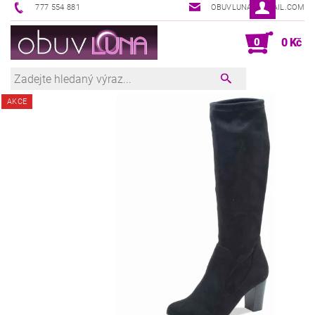
777 554 881
OBUVLUNA@GMAIL.COM
0
0 Kč
AKCE