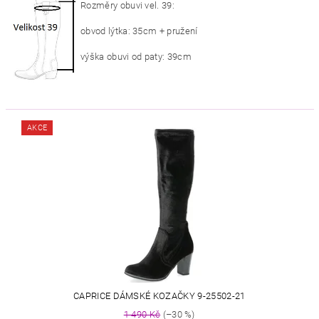
Rozměry obuvi vel. 39:
obvod lýtka: 35cm + pružení
výška obuvi od paty: 39cm
AKCE
CAPRICE DÁMSKÉ KOZAČKY 9-25502-21
1 490 Kč
(–30 %)