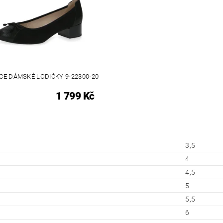
CE DÁMSKÉ LODIČKY 9-22300-20
1 799 Kč
3,5
4
4,5
5
5,5
6