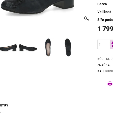
Barva
Velikost
Šíře pod
1 799
KÓD PROD
ZNAČKA
KATEGORI
ETRY