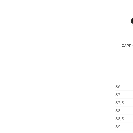
CAPRI
36
37
37,5
38
38,5
39