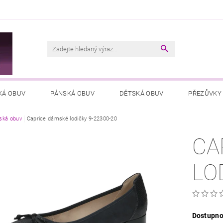
M
KÁ OBUV
PÁNSKÁ OBUV
DĚTSKÁ OBUV
PŘEZŮVKY
ká obuv
VŠEOBECNÉ OBCHODNÍ PODMÍNKY
Caprice dámské lodičky 9-22300-20
PODMÍNKY OCHRANY OSOB
CA
LO
Dostupno