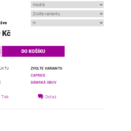
ešve
 Kč
UKTU
ZVOLTE VARIANTU
CAPRICE
E
DÁMSKÁ OBUV
Tisk
Dotaz