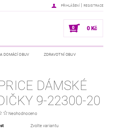
|
PŘIHLÁŠENÍ
REGISTRACE
0
0 Kč
 A DOMÁCÍ OBUV
ZDRAVOTNÍ OBUV
NÍCH ÚDAJŮ
NAPIŠTE NÁM
PRICE DÁMSKÉ
DIČKY 9-22300-20
Neohodnoceno
st
Zvolte variantu