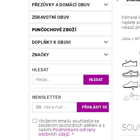
DISKU
PŘEZŮVKY A DOMÁCÍ OBUV
ZDRAVOTNÍ OBUV
Dámské lo
najdete p
nárazů př
PUNČOCHOVÉ ZBOŽÍ
Jsou v šíř
DOPLŇKY K OBUVI
ZNAČKY
HLEDAT
NEWSLETTER
Vložením emailu souhlasíte se
SOU
zasíláním obchodních sdělení a s
našimi
Podmínkami ochrany
osobních údajů
.