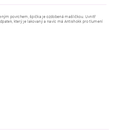
ným povrchem, špička je ozdobená mašličkou. Uvnitř
odpatek, který je lakovaný a navíc má Antishokk pro tlumení