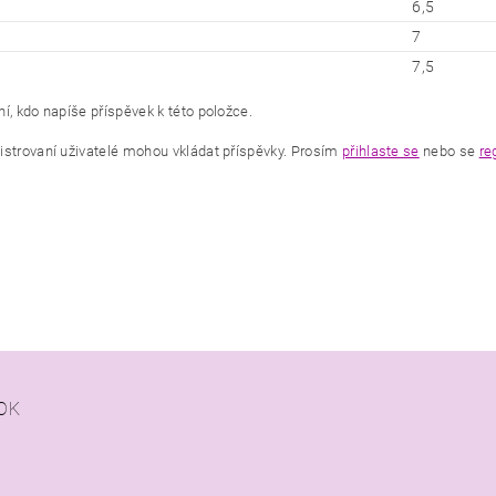
6,5
7
7,5
í, kdo napíše příspěvek k této položce.
istrovaní uživatelé mohou vkládat příspěvky. Prosím
přihlaste se
nebo se
re
OK