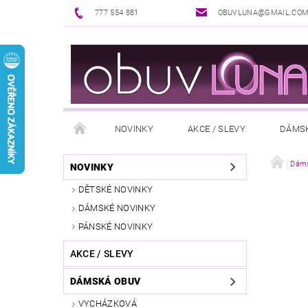
777 554 881
OBUVLUNA@GMAIL.CO
NOVINKY
AKCE / SLEVY
DÁMS
PUNČOCHOVÉ ZBOŽÍ
DOPLŇKY K OBUVI
Dáms
NOVINKY
DĚTSKÉ NOVINKY
REKLAMAČNÍ ŘÁD
OŠETŘOVÁNÍ A ÚDRŽBA
DÁMSKÉ NOVINKY
PÁNSKÉ NOVINKY
AKCE / SLEVY
DÁMSKÁ OBUV
VYCHÁZKOVÁ