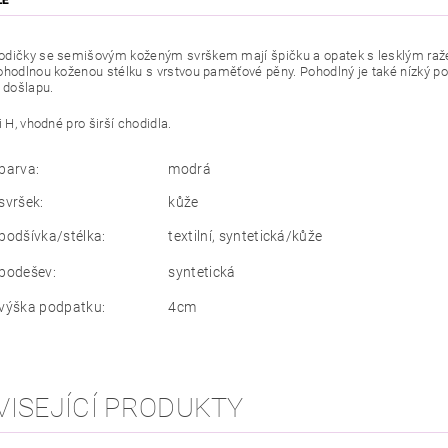
ZE
dičky se semišovým koženým svrškem mají špičku a opatek s lesklým raže
ohodlnou koženou stélku s vrstvou paměťové pěny. P
ohodlný je také nízký p
i došlapu.
i H, vhodné pro širší chodidla.
barva:
modrá
svršek:
kůže
podšívka/stélka:
textilní, syntetická/kůže
podešev:
syntetická
výška podpatku:
4cm
VISEJÍCÍ PRODUKTY