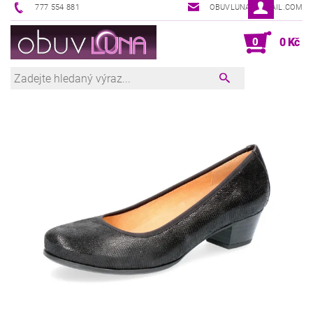
777 554 881
OBUVLUNA@GMAIL.COM
0
0 Kč