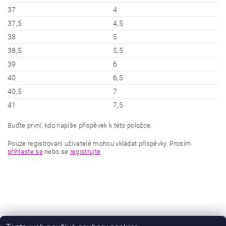
37
4
37,5
4,5
38
5
38,5
5,5
39
6
40
6,5
40,5
7
41
7,5
Buďte první, kdo napíše příspěvek k této položce.
Pouze registrovaní uživatelé mohou vkládat příspěvky. Prosím
přihlaste se
nebo se
registrujte
.