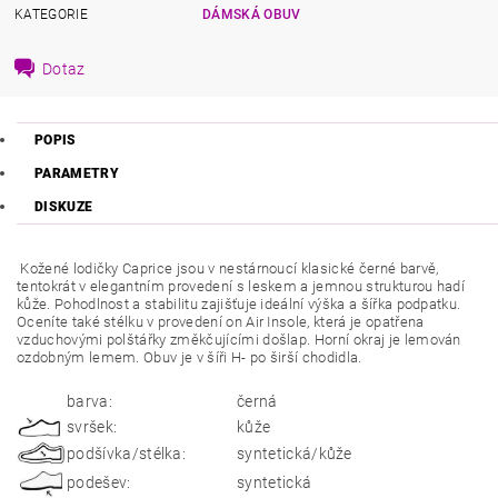
KATEGORIE
DÁMSKÁ OBUV
Dotaz
POPIS
PARAMETRY
DISKUZE
Kožené lodičky Caprice jsou v nestárnoucí klasické černé barvě,
tentokrát v elegantním provedení s leskem a jemnou strukturou hadí
kůže. Pohodlnost a stabilitu zajišťuje ideální výška a šířka podpatku.
Oceníte také stélku v provedení on Air Insole, která je opatřena
vzduchovými polštářky změkčujícími došlap. Horní okraj je lemován
ozdobným lemem. Obuv je v šíři H- po širší chodidla.
barva:
černá
svršek:
kůže
podšívka/stélka:
syntetická/kůže
podešev:
syntetická