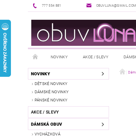
777 554 881
OBUVLUNA@GMAIL.CO
NOVINKY
AKCE / SLEVY
DÁMS
PUNČOCHOVÉ ZBOŽÍ
DOPLŇKY K OBUVI
Dáms
NOVINKY
DĚTSKÉ NOVINKY
REKLAMAČNÍ ŘÁD
OŠETŘOVÁNÍ A ÚDRŽBA
DÁMSKÉ NOVINKY
PÁNSKÉ NOVINKY
AKCE / SLEVY
DÁMSKÁ OBUV
VYCHÁZKOVÁ