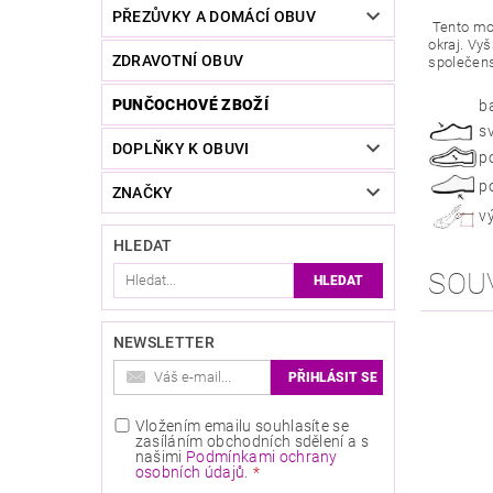
PŘEZŮVKY A DOMÁCÍ OBUV
Tento mod
okraj. Vy
ZDRAVOTNÍ OBUV
společens
PUNČOCHOVÉ ZBOŽÍ
b
s
DOPLŇKY K OBUVI
p
p
ZNAČKY
v
HLEDAT
SOU
NEWSLETTER
Vložením emailu souhlasíte se
zasíláním obchodních sdělení a s
našimi
Podmínkami ochrany
osobních údajů
.