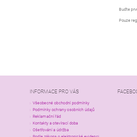
Buďte prvn
Pouze reg
INFORMACE PRO VÁS
FACEBO
Všeobecné obchodní podmínky
Podmínky ochrany osobních údajů
Reklamační řád
Kontakty a otevírací doba
Ošetřování a údržba
Podle zákona o elektronické evidenci