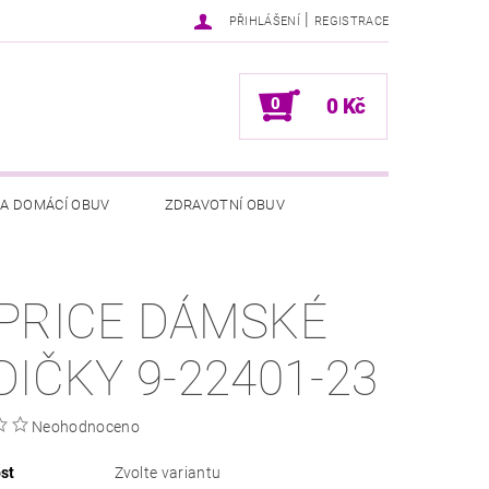
|
PŘIHLÁŠENÍ
REGISTRACE
0
0 Kč
 A DOMÁCÍ OBUV
ZDRAVOTNÍ OBUV
NÍCH ÚDAJŮ
NAPIŠTE NÁM
PRICE DÁMSKÉ
DIČKY 9-22401-23
Neohodnoceno
st
Zvolte variantu