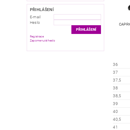
PŘIHLÁŠENÍ
E-mail
Heslo
CAPRI
Registrace
Zapomenuté heslo
36
37
37,5
38
38,5
39
40
40,5
41