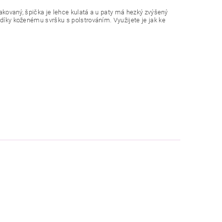
lakovaný, špička je lehce kulatá a u paty má hezký zvýšený
 díky koženému svršku s polstrováním. Využijete je jak ke