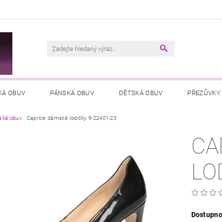
M
KÁ OBUV
PÁNSKÁ OBUV
DĚTSKÁ OBUV
PŘEZŮVKY
ká obuv
VŠEOBECNÉ OBCHODNÍ PODMÍNKY
Caprice dámské lodičky 9-22401-23
PODMÍNKY OCHRANY OSOB
CA
LO
Dostupno