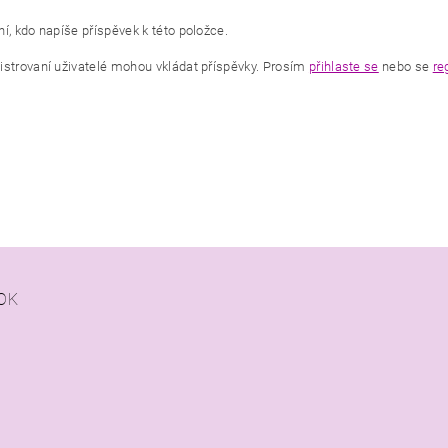
í, kdo napíše příspěvek k této položce.
istrovaní uživatelé mohou vkládat příspěvky. Prosím
přihlaste se
nebo se
re
OK