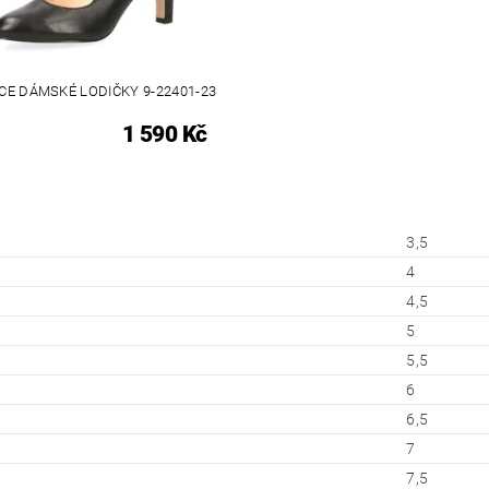
CE DÁMSKÉ LODIČKY 9-22401-23
1 590 Kč
3,5
4
4,5
5
5,5
6
6,5
7
7,5