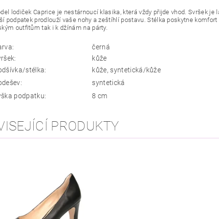
el lodiček Caprice je nestárnoucí klasika, která vždy přijde vhod. Svršek je 
šší podpatek prodlouží vaše nohy a zeštíhlí postavu. Stélka poskytne komfort
kým outfitům tak i k džínám na párty.
arva:
černá
vršek:
kůže
odšívka/stélka:
kůže, syntetická/kůže
odešev:
syntetická
ýška podpatku:
8 cm
VISEJÍCÍ PRODUKTY