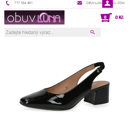
777 554 881
OBUVLUNA@GMAIL.COM
0
0 Kč