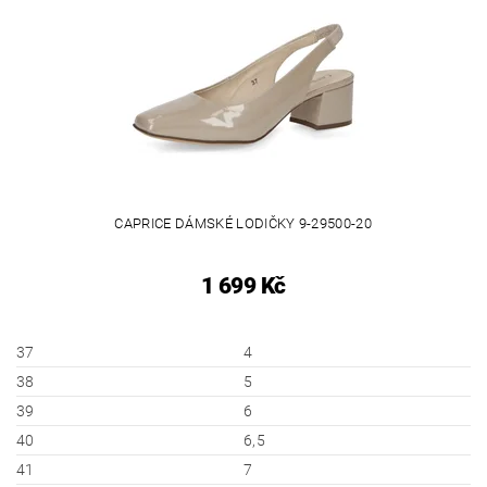
CAPRICE DÁMSKÉ LODIČKY 9-29500-20
1 699 Kč
37
4
38
5
39
6
40
6,5
41
7