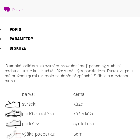
Dotaz
POPIS
PARAMETRY
DISKUZE
Dámské lodičky v lakovaném provedení mají pohodlný, stabilní
podpatek a stélku z hladké kůže s měkkým podkladem. Pásek za patu
má pružnou gumku a proto se dobře přizpůsobí. Střih je s otevřenou
patou.
barva:
černá
svršek:
kůže
podšívka/stélka:
kůže/kůže
podešev:
syntetická
výška podpatku:
5cm