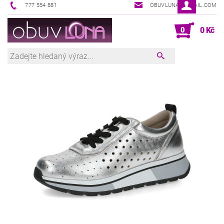
777 554 881
OBUVLUNA@GMAIL.COM
0
0 Kč