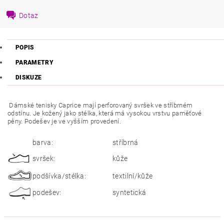
Dotaz
POPIS
PARAMETRY
DISKUZE
Dámské tenisky Caprice mají perforovaný svršek ve stříbrném
odstínu. Je kožený jako stélka, která má vysokou vrstvu paměťové
pěny. Podešev je ve vyšším provedení.
barva:
stříbrná
svršek:
kůže
podšívka/stélka:
textilní/kůže
podešev:
syntetická