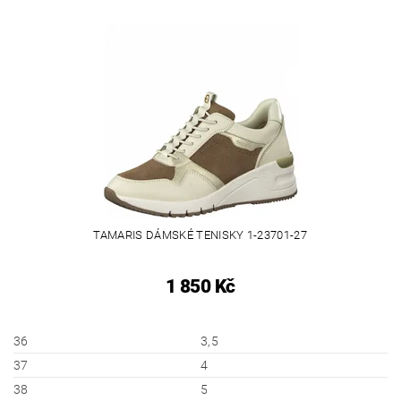
TAMARIS DÁMSKÉ TENISKY 1-23701-27
1 850 Kč
36
3,5
37
4
38
5