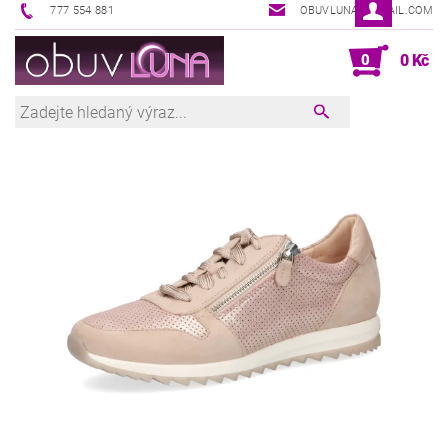
777 554 881
OBUVLUNA@GMAIL.COM
0
0 Kč