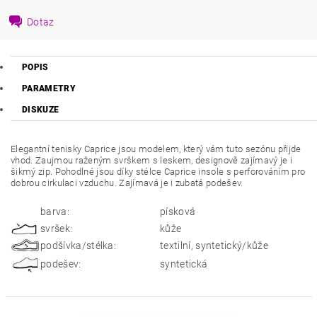
Dotaz
POPIS
PARAMETRY
DISKUZE
Elegantní tenisky Caprice jsou modelem, který vám tuto sezónu přijde
vhod. Zaujmou raženým svrškem s leskem, designově zajímavý je i
šikmý zip. Pohodlné jsou díky stélce Caprice insole s perforováním pro
dobrou cirkulaci vzduchu. Zajímavá je i zubatá podešev.
barva:
písková
svršek:
kůže
podšívka/stélka:
textilní, syntetický/kůže
podešev:
syntetická