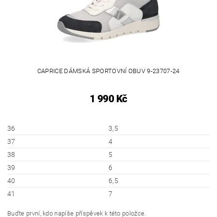
CAPRICE DÁMSKÁ SPORTOVNÍ OBUV 9-23707-24
1 990 Kč
36
3,5
37
4
38
5
39
6
40
6,5
41
7
Buďte první, kdo napíše příspěvek k této položce.