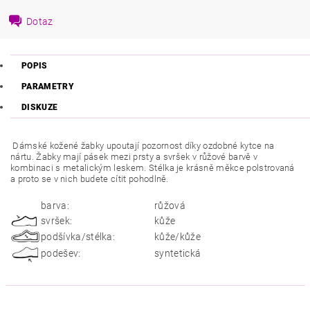
Dotaz
POPIS
PARAMETRY
DISKUZE
Dámské kožené žabky upoutají pozornost díky ozdobné kytce na
nártu. Žabky mají pásek mezi prsty a svršek v růžové barvě v
kombinaci s metalickým leskem. Stélka je krásně měkce polstrovaná
a proto se v nich budete cítit pohodlně.
barva:
růžová
svršek:
kůže
podšívka/stélka:
kůže/kůže
podešev:
syntetická