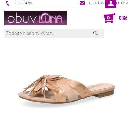
777 554 881
OBUVLUNA@GMAIL.COM
0
0 Kč