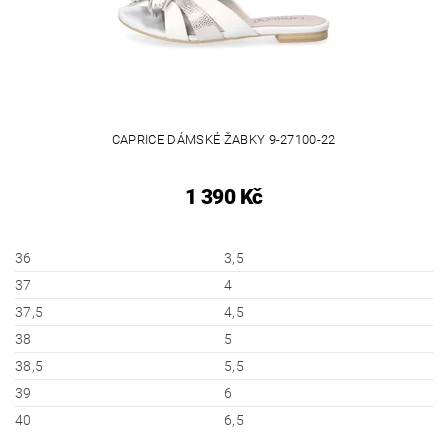
CAPRICE DÁMSKÉ ŽABKY 9-27100-22
1 390 Kč
36
3,5
37
4
37,5
4,5
38
5
38,5
5,5
39
6
40
6,5