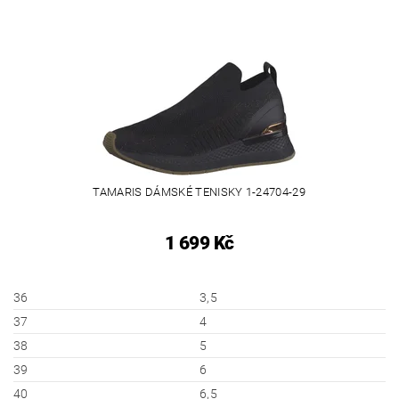
TAMARIS DÁMSKÉ TENISKY 1-24704-29
1 699 Kč
36
3,5
37
4
38
5
39
6
40
6,5