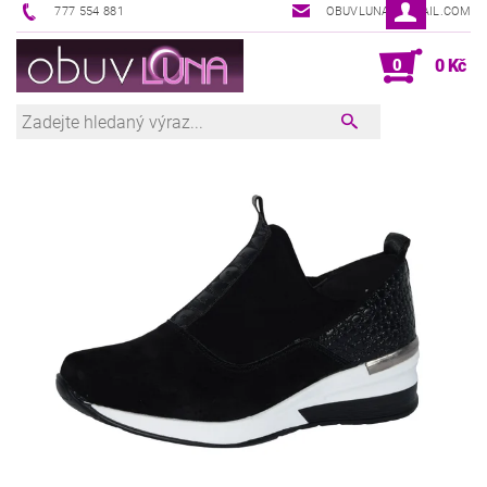
777 554 881
OBUVLUNA@GMAIL.COM
0
0 Kč