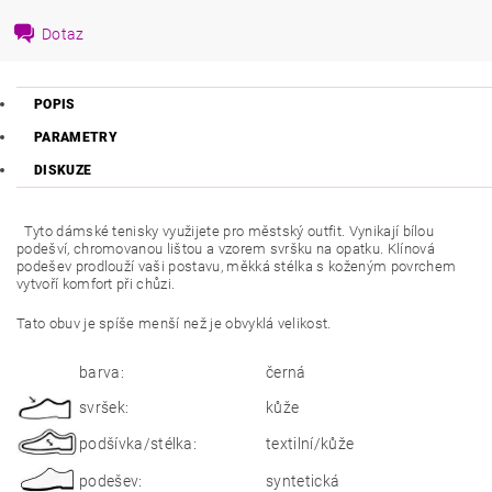
Dotaz
POPIS
PARAMETRY
DISKUZE
Tyto dámské tenisky využijete pro městský outfit. Vynikají bílou
podešví, chromovanou lištou a vzorem svršku na opatku. Klínová
podešev prodlouží vaši postavu, měkká stélka s koženým povrchem
vytvoří komfort při chůzi.
Tato obuv je spíše menší než je obvyklá velikost.
barva:
černá
svršek:
kůže
podšívka/stélka:
textilní/kůže
podešev:
syntetická