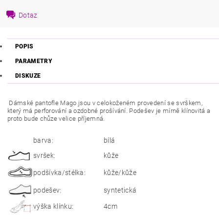
Dotaz
POPIS
PARAMETRY
DISKUZE
Dámské pantofle Mago jsou v celokoženém provedení se svrškem,
který má perforování a ozdobné prošívání. Podešev je mírně klínovitá a
proto bude chůze velice příjemná.
barva:
bílá
svršek:
kůže
podšívka/stélka:
kůže/kůže
podešev:
syntetická
výška klínku:
4cm