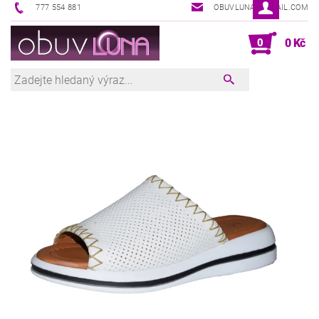
777 554 881
OBUVLUNA@GMAIL.COM
0
0 Kč