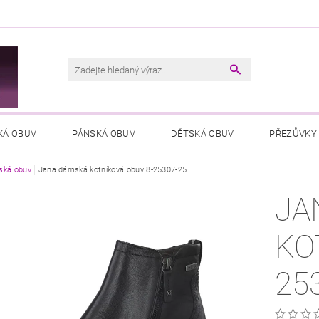
M
KÁ OBUV
PÁNSKÁ OBUV
DĚTSKÁ OBUV
PŘEZŮVKY
ká obuv
VŠEOBECNÉ OBCHODNÍ PODMÍNKY
Jana dámská kotníková obuv 8-25307-25
PODMÍNKY OCHRANY OSOB
JA
KO
25