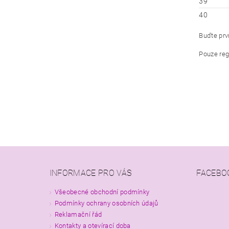
39
40
Buďte prvn
Pouze reg
INFORMACE PRO VÁS
FACEBO
Všeobecné obchodní podmínky
Podmínky ochrany osobních údajů
Reklamační řád
Kontakty a otevírací doba