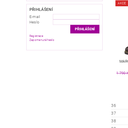
AKCE
PŘIHLÁŠENÍ
E-mail
Heslo
Registrace
Zapomenuté heslo
MAR
1 790 
36
37
38