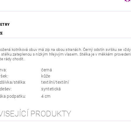
ETRY
ZE
žená kotníková obuv má zip na obou stranách. Černý odstín svršku se vždy 
 stélku zateplenou s nízkým hřejivým vlasem. Stélka je v měkkém provedení, ch
te rády chodit.
rva:
černá
ršek:
kůže
dšívka/stélka:
textilní/textilní
dešev:
syntetická
ška podpatku:
4 cm
VISEJÍCÍ PRODUKTY