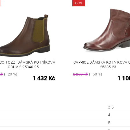
AKCE
CO TOZZI DÁMSKÁ KOTNÍKOVÁ
CAPRICE DÁMSKÁ KOTNÍKOVÁ O
OBUV 2-25340-25
25335-23
Kč
(–20 %)
2 200 Kč
(–50 %)
1 432 Kč
1 10
3,5
4
5