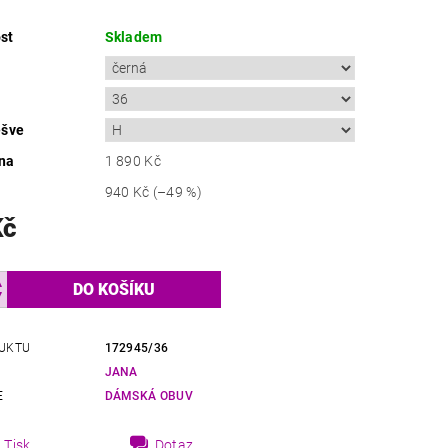
st
Skladem
ešve
na
1 890 Kč
940 Kč
(–49 %)
Kč
UKTU
172945/36
JANA
E
DÁMSKÁ OBUV
Tisk
Dotaz