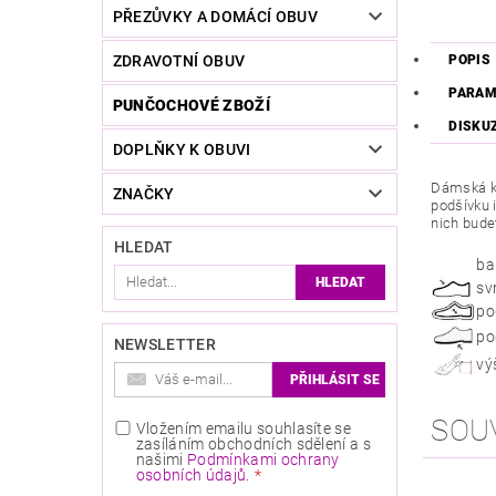
PŘEZŮVKY A DOMÁCÍ OBUV
ZDRAVOTNÍ OBUV
POPIS
PARAM
PUNČOCHOVÉ ZBOŽÍ
DISKU
DOPLŇKY K OBUVI
Dámská ko
ZNAČKY
podšívku i
nich bude
HLEDAT
ba
sv
po
po
NEWSLETTER
vý
SOU
Vložením emailu souhlasíte se
zasíláním obchodních sdělení a s
našimi
Podmínkami ochrany
osobních údajů
.