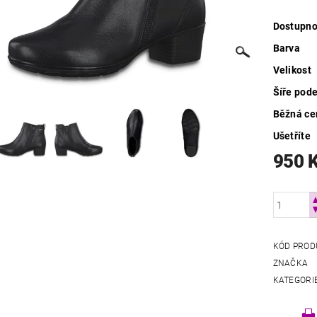
Dostupno
Barva
Velikost
Šíře pod
Běžná ce
Ušetříte
950 
KÓD PROD
ZNAČKA
KATEGORI