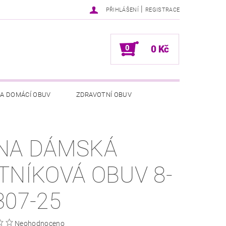
|
PŘIHLÁŠENÍ
REGISTRACE
0
0 Kč
 A DOMÁCÍ OBUV
ZDRAVOTNÍ OBUV
NÍCH ÚDAJŮ
NAPIŠTE NÁM
NA DÁMSKÁ
TNÍKOVÁ OBUV 8-
307-25
Neohodnoceno