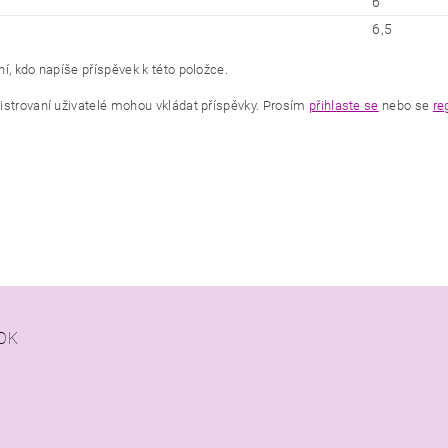
6
6,5
í, kdo napíše příspěvek k této položce.
istrovaní uživatelé mohou vkládat příspěvky. Prosím
přihlaste se
nebo se
re
OK