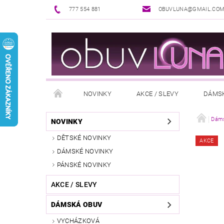
777 554 881
OBUVLUNA@GMAIL.CO
NOVINKY
AKCE / SLEVY
DÁMS
PUNČOCHOVÉ ZBOŽÍ
DOPLŇKY K OBUVI
Dáms
NOVINKY
DĚTSKÉ NOVINKY
AKCE
REKLAMAČNÍ ŘÁD
OŠETŘOVÁNÍ A ÚDRŽBA
DÁMSKÉ NOVINKY
PÁNSKÉ NOVINKY
AKCE / SLEVY
DÁMSKÁ OBUV
VYCHÁZKOVÁ