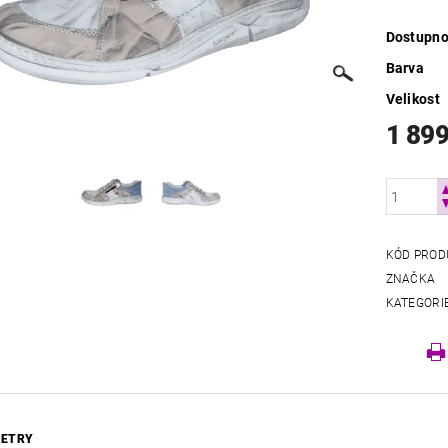
Dostupno
Barva
Velikost
1 899
KÓD PROD
ZNAČKA
KATEGORI
ETRY