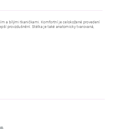
m a bílými tkaničkami. Komfortní je celokožené provedení
epší provzdušnění. Stélka je také anatomicky tvarovaná,