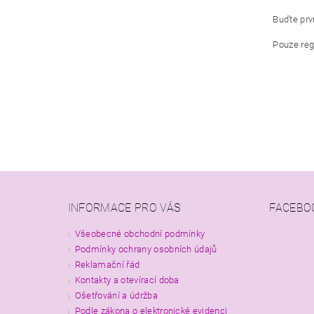
Buďte prvn
Pouze reg
INFORMACE PRO VÁS
FACEBO
Všeobecné obchodní podmínky
Podmínky ochrany osobních údajů
Reklamační řád
Kontakty a otevírací doba
Ošetřování a údržba
Podle zákona o elektronické evidenci