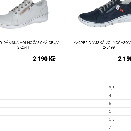
R DÁMSKÁ VOLNOČASOVÁ OBUV
KACPER DÁMSKÁ VOLNOČASOV
2-2641
2-5499
2 190 Kč
2 19
3,5
4
5
6
6,5
7