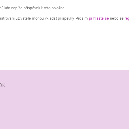
í, kdo napíše příspěvek k této položce.
istrovaní uživatelé mohou vkládat příspěvky. Prosím
přihlaste se
nebo se
re
OK