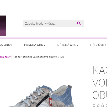
M
KÁ OBUV
PÁNSKÁ OBUV
DĚTSKÁ OBUV
PŘEZŮVKY
ká obuv
VŠEOBECNÉ OBCHODNÍ PODMÍNKY
Kacper dámská volnočasová obuv 2-6470
PODMÍNKY OCHRANY OSOB
KA
VO
OB