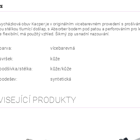
ZE
ycházková obuv Kacper je v originálním vicebarevném provedení s prošívání
ou stélkou tlumící došlap, s Absorber bodem pod patou a perforováním pro l
e flexibilní, má použitý vzhled. Šikmý zip usnadní nazouvání.
barva:
vícebarevná
svršek:
kůže
podšívka/stélka:
kůže/kůže
podešev:
syntetická
VISEJÍCÍ PRODUKTY