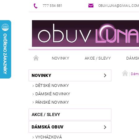
777 554 881
OBUVLUNA@GMAIL.CO
NOVINKY
AKCE / SLEVY
DÁMS
PUNČOCHOVÉ ZBOŽÍ
DOPLŇKY K OBUVI
Dáms
NOVINKY
DĚTSKÉ NOVINKY
REKLAMAČNÍ ŘÁD
OŠETŘOVÁNÍ A ÚDRŽBA
DÁMSKÉ NOVINKY
PÁNSKÉ NOVINKY
AKCE / SLEVY
DÁMSKÁ OBUV
VYCHÁZKOVÁ