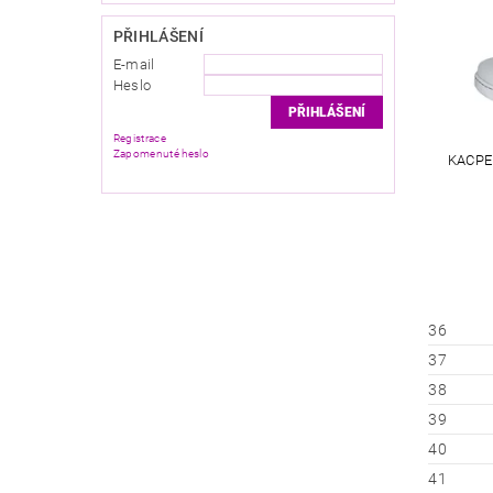
PŘIHLÁŠENÍ
E-mail
Heslo
Registrace
Zapomenuté heslo
KACPE
36
37
38
39
40
41