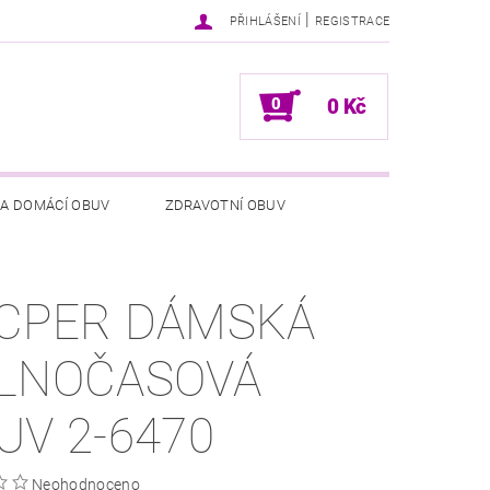
|
PŘIHLÁŠENÍ
REGISTRACE
0
0 Kč
 A DOMÁCÍ OBUV
ZDRAVOTNÍ OBUV
NÍCH ÚDAJŮ
NAPIŠTE NÁM
CPER DÁMSKÁ
LNOČASOVÁ
UV 2-6470
Neohodnoceno