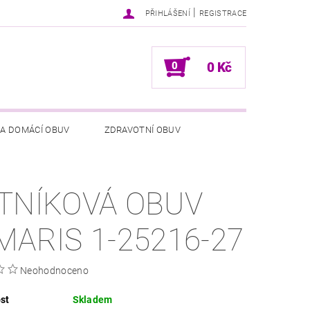
|
PŘIHLÁŠENÍ
REGISTRACE
0
0 Kč
 A DOMÁCÍ OBUV
ZDRAVOTNÍ OBUV
NÍCH ÚDAJŮ
NAPIŠTE NÁM
TNÍKOVÁ OBUV
MARIS 1-25216-27
Neohodnoceno
st
Skladem