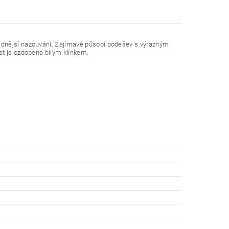
adnější nazouvání. Zajímavě působí podešev s výrazným
st je ozdobena bílým klínkem.