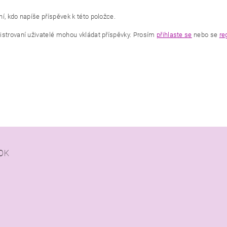
í, kdo napíše příspěvek k této položce.
istrovaní uživatelé mohou vkládat příspěvky. Prosím
přihlaste se
nebo se
re
OK