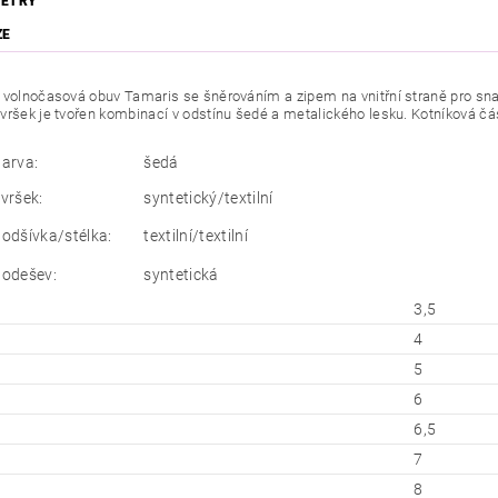
ETRY
ZE
 volnočasová obuv Tamaris se šněrováním a zipem na vnitřní straně pro sn
vršek je tvořen kombinací v odstínu šedé a metalického lesku. Kotníková čá
barva:
šedá
vršek:
syntetický/textilní
podšívka/stélka:
textilní/textilní
podešev:
syntetická
3,5
4
5
6
6,5
7
8