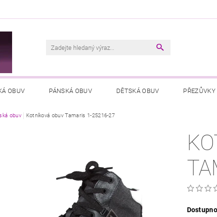
M
KÁ OBUV
PÁNSKÁ OBUV
DĚTSKÁ OBUV
PŘEZŮVKY
ká obuv
VŠEOBECNÉ OBCHODNÍ PODMÍNKY
Kotníková obuv Tamaris 1-25216-27
PODMÍNKY OCHRANY OSOB
KO
TA
Dostupno