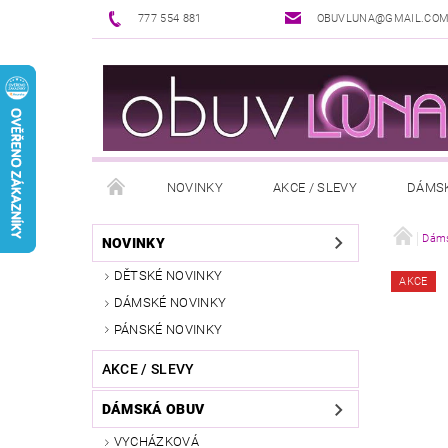
777 554 881
OBUVLUNA@GMAIL.CO
NOVINKY
AKCE / SLEVY
DÁMS
PUNČOCHOVÉ ZBOŽÍ
DOPLŇKY K OBUVI
Dáms
NOVINKY
DĚTSKÉ NOVINKY
AKCE
REKLAMAČNÍ ŘÁD
OŠETŘOVÁNÍ A ÚDRŽBA
DÁMSKÉ NOVINKY
PÁNSKÉ NOVINKY
AKCE / SLEVY
DÁMSKÁ OBUV
VYCHÁZKOVÁ