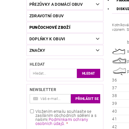
PARAM
PŘEZŮVKY A DOMÁCÍ OBUV
DISKU
ZDRAVOTNÍ OBUV
Kotníková
PUNČOCHOVÉ ZBOŽÍ
vzorem. S
DOPLŇKY K OBUVI
ZNAČKY
s
HLEDAT
36
37
NEWSLETTER
38
39
40
Vložením emailu souhlasíte se
zasíláním obchodních sdělení a s
41
našimi
Podmínkami ochrany
osobních údajů
.
42