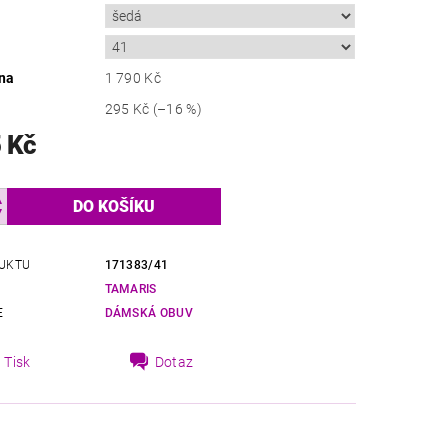
na
1 790 Kč
295 Kč
(–16 %)
 Kč
UKTU
171383/41
TAMARIS
E
DÁMSKÁ OBUV
Tisk
Dotaz