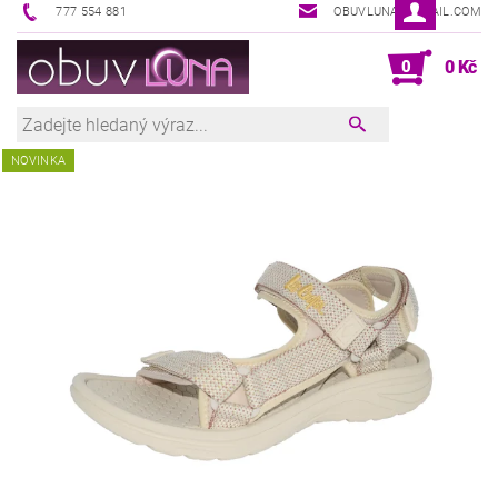
777 554 881
OBUVLUNA@GMAIL.COM
0
0 Kč
NOVINKA