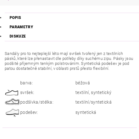
POPIS
PARAMETRY
DISKUZE
Sandály pro to nejteplejší léto mají svršek tvořený jen z textilních
pásků, které lze přenastavit dle potřeby díky suchému zipu. Pásky jsou
podšité příjemným tenkým polstrováním. Syntetická podešev je pod
patou dostatečně stabilní, v oblasti prstů přesto flexibilní.
barva:
béžová
svršek:
textilní, syntetický
podšívka/stélka:
textilní/syntetická
podešev:
syntetická