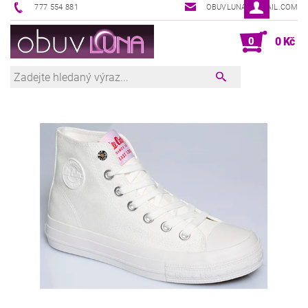
777 554 881
OBUVLUNA@GMAIL.COM
0
0 Kč