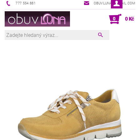
777 554 881
OBUVLUNA@GMAIL.COM
0
0 Kč