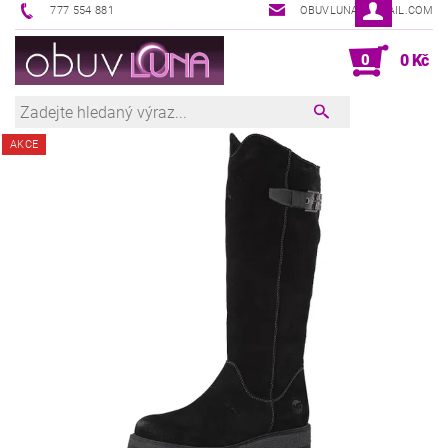
777 554 881
OBUVLUNA@GMAIL.COM
0
0 Kč
AKCE