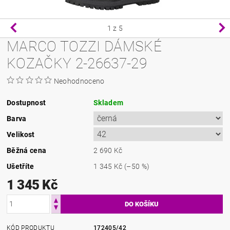
1
z 5
MARCO TOZZI DÁMSKÉ
KOZAČKY 2-26637-29
Neohodnoceno
Dostupnost
Skladem
Barva
Velikost
Běžná cena
2 690 Kč
Ušetříte
1 345 Kč
(–50 %)
1 345 Kč
KÓD PRODUKTU
172405/42