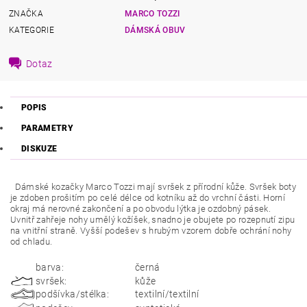
ZNAČKA
MARCO TOZZI
KATEGORIE
DÁMSKÁ OBUV
Dotaz
POPIS
PARAMETRY
DISKUZE
Dámské kozačky Marco Tozzi mají svršek z přírodní kůže. Svršek boty
je zdoben prošitím po celé délce od kotníku až do vrchní části. Horní
okraj má nerovné zakončení a po obvodu lýtka je ozdobný pásek.
Uvnitř zahřeje nohy umělý kožíšek, snadno je obujete po rozepnutí zipu
na vnitřní straně. Vyšší podešev s hrubým vzorem dobře ochrání nohy
od chladu.
barva:
černá
svršek:
kůže
podšívka/stélka:
textilní/textilní