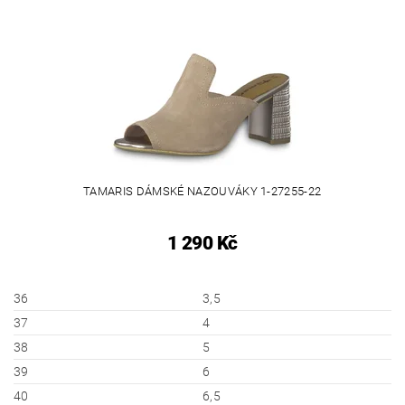
TAMARIS DÁMSKÉ NAZOUVÁKY 1-27255-22
1 290 Kč
36
3,5
37
4
38
5
39
6
40
6,5