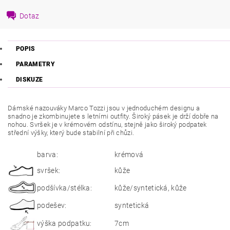
Dotaz
POPIS
PARAMETRY
DISKUZE
Dámské nazouváky Marco Tozzi jsou v jednoduchém designu a
snadno je zkombinujete s letními outfity. Široký pásek je drží dobře na
nohou. Svršek je v krémovém odstínu, stejně jako široký podpatek
střední výšky, který bude stabilní při chůzi.
barva:
krémová
svršek:
kůže
podšívka/stélka:
kůže/syntetická, kůže
podešev:
syntetická
výška podpatku:
7cm