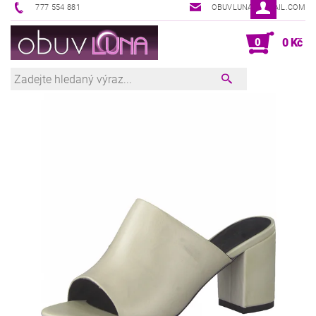
777 554 881
OBUVLUNA@GMAIL.COM
0
0 Kč