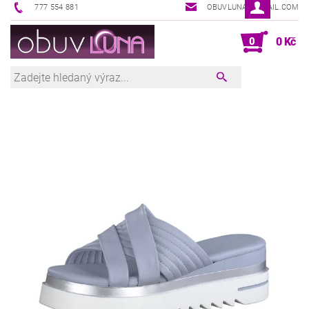
777 554 881
OBUVLUNA@GMAIL.COM
0
0 Kč