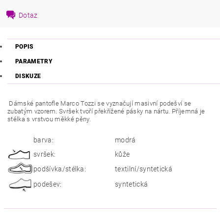
Dotaz
POPIS
PARAMETRY
DISKUZE
Dámské pantofle Marco Tozzi se vyznačují masivní podešví se
zubatým vzorem. Svršek tvoří překřížené pásky na nártu. Příjemná je
stélka s vrstvou měkké pěny.
barva:
modrá
svršek:
kůže
podšívka/stélka:
textilní/syntetická
podešev:
syntetická