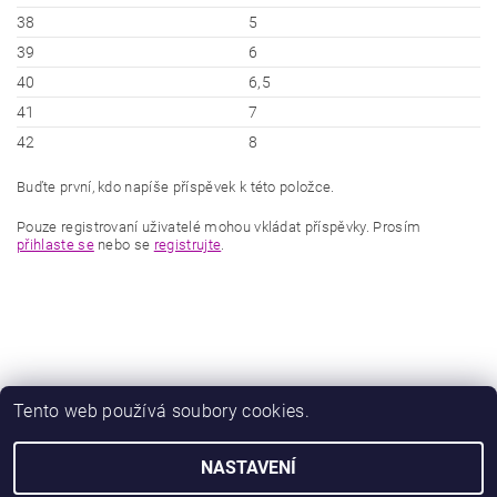
38
5
39
6
40
6,5
41
7
42
8
Buďte první, kdo napíše příspěvek k této položce.
Pouze registrovaní uživatelé mohou vkládat příspěvky. Prosím
přihlaste se
nebo se
registrujte
.
Tento web používá soubory cookies.
|
|
Zboží.cz
Heureka.cz
Zamknuto.eu
NASTAVENÍ