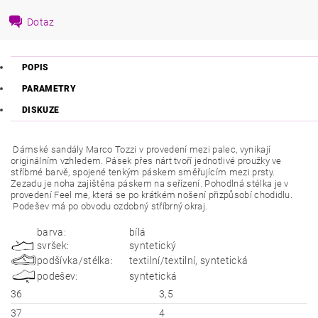
Dotaz
POPIS
PARAMETRY
DISKUZE
Dámské sandály Marco Tozzi v provedení mezi palec, vynikají
originálním vzhledem. Pásek přes nárt tvoří jednotlivé proužky ve
stříbrné barvě, spojené tenkým páskem směřujícím mezi prsty.
Zezadu je noha zajištěna páskem na seřízení. Pohodlná stélka je v
provedení Feel me, která se po krátkém nošení přizpůsobí chodidlu.
Podešev má po obvodu ozdobný stříbrný okraj.
barva:
bílá
svršek:
syntetický
podšívka/stélka:
textilní/textilní, syntetická
podešev:
syntetická
36
3,5
37
4