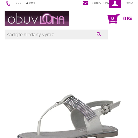
777 554 881
OBUVLUNA@GMAIL.COM
0
0 Kč