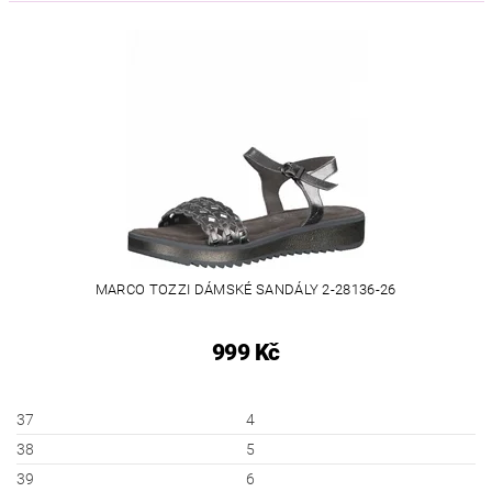
MARCO TOZZI DÁMSKÉ SANDÁLY 2-28136-26
999 Kč
37
4
38
5
39
6