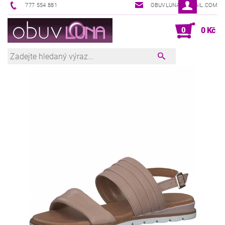
777 554 881
OBUVLUNA@GMAIL.COM
0
0 Kč