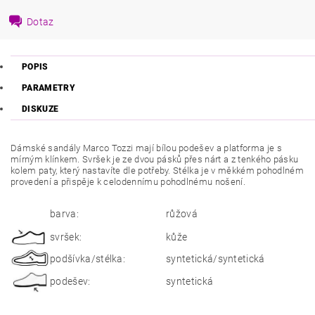
Dotaz
POPIS
PARAMETRY
DISKUZE
Dámské sandály Marco Tozzi mají bílou podešev a platforma je s
mírným klínkem. Svršek je ze dvou pásků přes nárt a z tenkého pásku
kolem paty, který nastavíte dle potřeby. Stélka je v měkkém pohodlném
provedení a přispěje k celodennímu pohodlnému nošení.
barva:
růžová
svršek:
kůže
podšívka/stélka:
syntetická/syntetická
podešev:
syntetická