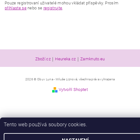
Pouze registrovaní uživatelé mohou vkládat příspěvky. Prosím
přihlaste se
nebo se
registrujte
.
|
|
Zboží.cz
Heureka.cz
Zamknuto.eu
2026 © Obuv Luna - Miluše Liznová, všechna práva vyhrazena
Vytvořil Shoptet
Tento web používá soubory cookies.