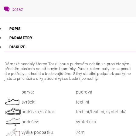
Dotaz
POPIS
PARAMETRY
DISKUZE
Dámské sandály Marco Tozzi jsou v pudrovém odstínu s propleteným
předním páskem se stříbrnými kamínky. Pásek kolem paty lze zapnout
dle potřeby a chodidlo bude zajištěno. Silný stabilní podpatek poskytne
jistotu při chůzi a díky střední výšce bude i pohodlný.
barva:
pudrová
svršek:
textilní
podšívka/stélka:
textilní/textilní, syntetická
podešev:
syntetická
výška podpatku:
7cm