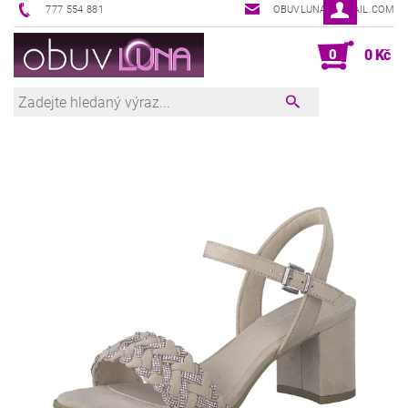
777 554 881
OBUVLUNA@GMAIL.COM
0
0 Kč