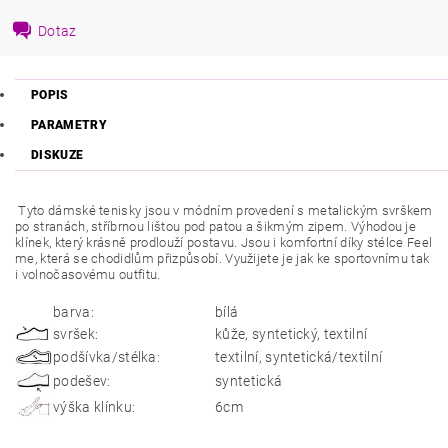
Dotaz
POPIS
PARAMETRY
DISKUZE
Tyto dámské tenisky jsou v módním provedení s metalickým svrškem
po stranách, stříbrnou lištou pod patou a šikmým zipem. Výhodou je
klínek, který krásně prodlouží postavu. Jsou i komfortní díky stélce Feel
me, která se chodidlům přizpůsobí. Využijete je jak ke sportovnímu tak
i volnočasovému outfitu.
barva:
bílá
svršek:
kůže, syntetický, textilní
podšívka/stélka:
textilní, syntetická/textilní
podešev:
syntetická
výška klínku:
6cm