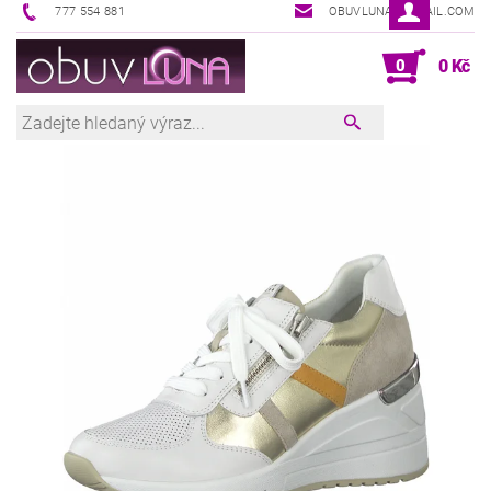
777 554 881
OBUVLUNA@GMAIL.COM
0
0 Kč