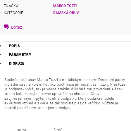
ZNAČKA
MARCO TOZZI
KATEGORIE
DÁMSKÁ OBUV
Dotaz
POPIS
PARAMETRY
DISKUZE
Společenská obuv Marco Tozzi s metalickým leskem. Decentní pásky
v přední části a kolem kotníku podtrhnou jemnost vaší nožky. Přestože
je podpatek vyšší, tak je velice stabilní díky širšímu provedení. Pásek
kolem kotníku zajistí pevné upevnění na chodidle. Obuv
zaujme jemným třpytem včetně podpatku, který dodává modelu
exkluzivní vzhled a skvěle se tak hodí na plesy a večírky. Můžete je
doplnit psaníčkem ve stejném designu.
barva:
šedá