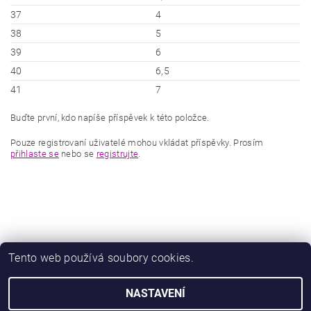
37
4
38
5
39
6
40
6,5
41
7
Buďte první, kdo napíše příspěvek k této položce.
Pouze registrovaní uživatelé mohou vkládat příspěvky. Prosím
přihlaste se
nebo se
registrujte
.
Tento web používá soubory cookies.
|
|
Zboží.cz
Heureka.cz
Zamknuto.eu
NASTAVENÍ