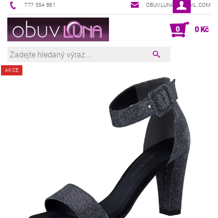
777 554 881
OBUVLUNA@GMAIL.COM
0
0 Kč
AKCE