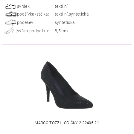
svršek:
textilní
podšívka/stélka:
textilní,syntetická
podešev:
syntetická
výška podpatku:
8,5 cm
MARCO TOZZI LODIČKY 2-22405-21