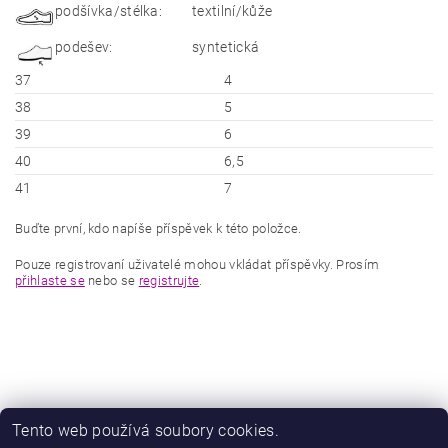
podšívka/stélka:
textilní/kůže
podešev:
syntetická
37
4
38
5
39
6
40
6,5
41
7
Buďte první, kdo napíše příspěvek k této položce.
Pouze registrovaní uživatelé mohou vkládat příspěvky. Prosím
přihlaste se
nebo se
registrujte
.
Tento web používá soubory cookies.
|
|
Zboží.cz
Heureka.cz
Zamknuto.eu