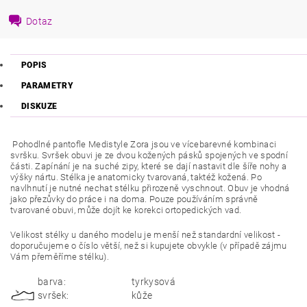
Dotaz
POPIS
PARAMETRY
DISKUZE
Pohodlné pantofle Medistyle Zora jsou ve vícebarevné kombinaci
svršku. Svršek obuvi je ze dvou kožených pásků spojených ve spodní
části. Zapínání je na suché zipy, které se dají nastavit dle šíře nohy a
výšky nártu. Stélka je anatomicky tvarovaná, taktéž kožená. Po
navlhnutí je nutné nechat stélku přirozeně vyschnout. Obuv je vhodná
jako přezůvky do práce i na doma. Pouze používáním správně
tvarované obuvi, může dojít ke korekci ortopedických vad.
Velikost stélky u daného modelu je menší než standardní velikost -
doporučujeme o číslo větší, než si kupujete obvykle (v případě zájmu
Vám přeměříme stélku).
barva:
tyrkysová
svršek:
kůže