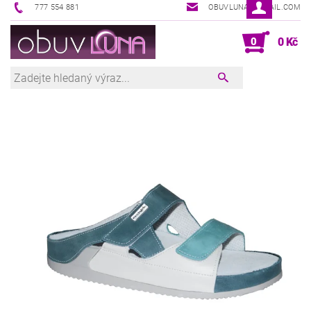
777 554 881
OBUVLUNA@GMAIL.COM
0
0 Kč