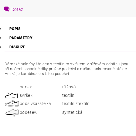
Dotaz
POPIS
PARAMETRY
DISKUZE
Dámské baleríny Moleca s textilním svrškem v růžovém odstínu jsou
při nošení pohodlné díky pružné podešvi a měkce polstrované stélce.
Hezká je kombinace s bílou podešví.
barva:
růžová
svršek:
textilní
podšívka/stélka:
textilní/textilní
podešev:
syntetická