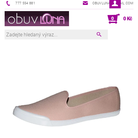
777 554 881
OBUVLUNA@GMAIL.COM
0
0 Kč