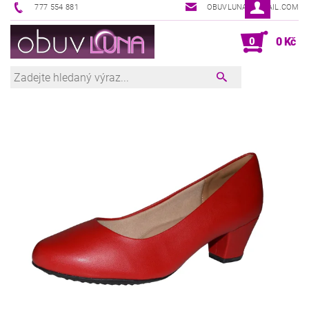
777 554 881
OBUVLUNA@GMAIL.COM
0
0 Kč