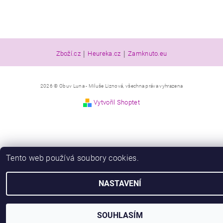
|
|
Zboží.cz
Heureka.cz
Zamknuto.eu
2026 © Obuv Luna - Miluše Liznová, všechna práva vyhrazena
Vytvořil Shoptet
Tento web používá soubory cookies.
NASTAVENÍ
SOUHLASÍM