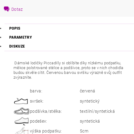
Dotaz
POPIS
PARAMETRY
DISKUZE
Dámské lodičky Piccadilly si oblíbíte díky nízkému podpatku,
měkce polstrované stélce a podšívce, proto se v nich chodidla
budou skvěle cítit. Červenou barvou svršku výrazně svůj outfit
zvýrazníte.
barva:
červená
svršek:
syntetický
podšívka/stélka:
textilní/syntetická
podešev:
syntetická
výška podpatku:
5cm