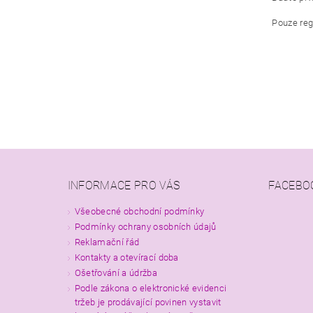
Pouze reg
INFORMACE PRO VÁS
FACEBO
Všeobecné obchodní podmínky
Podmínky ochrany osobních údajů
Reklamační řád
Kontakty a otevírací doba
Ošetřování a údržba
Podle zákona o elektronické evidenci
tržeb je prodávající povinen vystavit