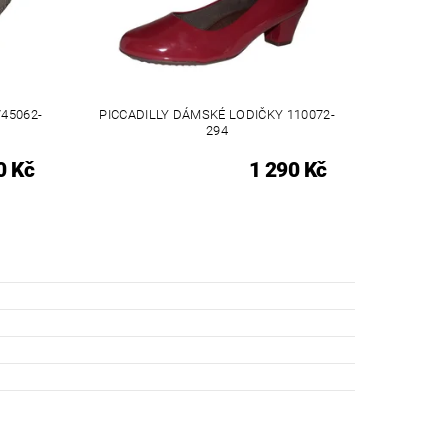
45062-
PICCADILLY DÁMSKÉ LODIČKY 110072-
294
0 Kč
1 290 Kč