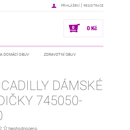
|
PŘIHLÁŠENÍ
REGISTRACE
0
0 Kč
 A DOMÁCÍ OBUV
ZDRAVOTNÍ OBUV
NÍCH ÚDAJŮ
NAPIŠTE NÁM
CCADILLY DÁMSKÉ
DIČKY 745050-
0
Neohodnoceno