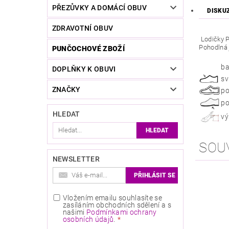
PŘEZŮVKY A DOMÁCÍ OBUV
DISKU
ZDRAVOTNÍ OBUV
Lodičky P
Pohodlná j
PUNČOCHOVÉ ZBOŽÍ
ba
DOPLŇKY K OBUVI
sv
ZNAČKY
po
po
HLEDAT
vý
SOU
NEWSLETTER
Vložením emailu souhlasíte se
zasíláním obchodních sdělení a s
našimi
Podmínkami ochrany
osobních údajů
.