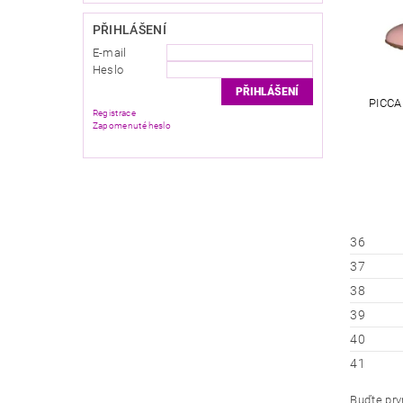
PŘIHLÁŠENÍ
E-mail
Heslo
PICCA
Registrace
Zapomenuté heslo
36
37
38
39
40
41
Buďte prvn