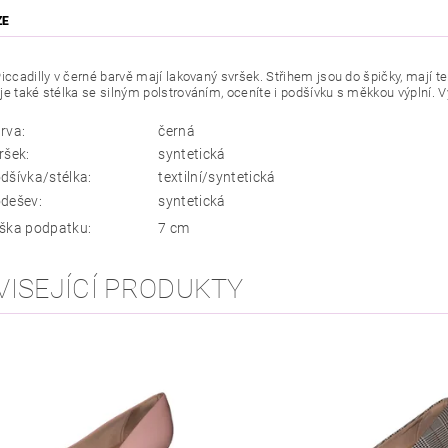
ZE
iccadilly v černé barvě mají lakovaný svršek. Střihem jsou do špičky, mají
e také stélka se silným polstrováním, oceníte i podšívku s měkkou výplní. Vyu
rva:
černá
ršek:
syntetická
dšívka/stélka:
textilní/syntetická
dešev:
syntetická
ška podpatku:
7 cm
VISEJÍCÍ PRODUKTY