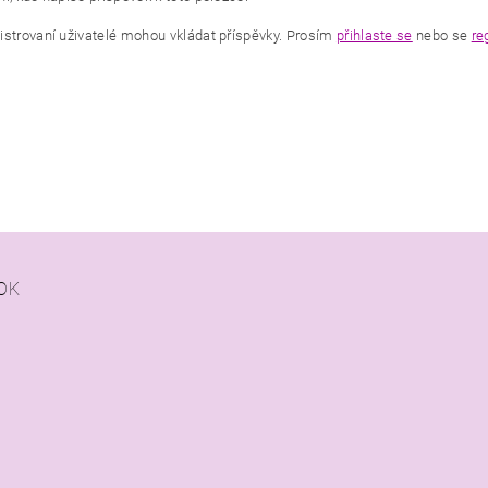
istrovaní uživatelé mohou vkládat příspěvky. Prosím
přihlaste se
nebo se
re
OK