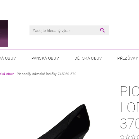
M
KÁ OBUV
PÁNSKÁ OBUV
DĚTSKÁ OBUV
PŘEZŮVKY
ká obuv
VŠEOBECNÉ OBCHODNÍ PODMÍNKY
Piccadilly dámské lodičky 745050-370
PODMÍNKY OCHRANY OSOB
PI
LO
37