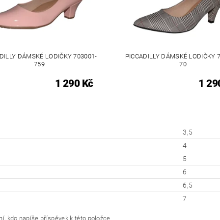
DILLY DÁMSKÉ LODIČKY 703001-
PICCADILLY DÁMSKÉ LODIČKY 7
759
70
1 290 Kč
1 29
3,5
4
5
6
6,5
7
í, kdo napíše příspěvek k této položce.