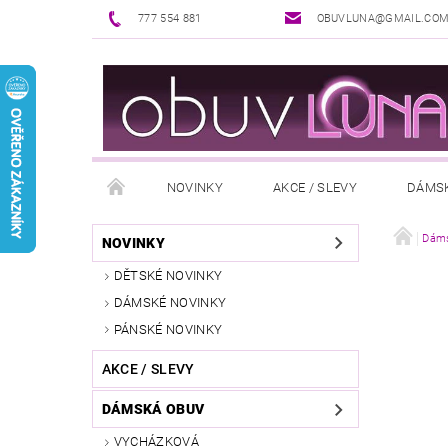
777 554 881
OBUVLUNA@GMAIL.CO
NOVINKY
AKCE / SLEVY
DÁMS
PUNČOCHOVÉ ZBOŽÍ
DOPLŇKY K OBUVI
Dáms
NOVINKY
DĚTSKÉ NOVINKY
REKLAMAČNÍ ŘÁD
OŠETŘOVÁNÍ A ÚDRŽBA
DÁMSKÉ NOVINKY
PÁNSKÉ NOVINKY
AKCE / SLEVY
DÁMSKÁ OBUV
VYCHÁZKOVÁ