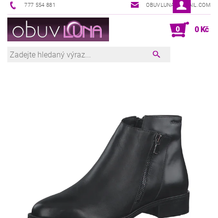
777 554 881
OBUVLUNA@GMAIL.COM
0
0 Kč