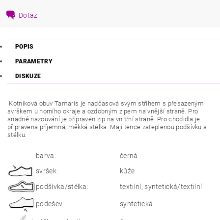
Dotaz
POPIS
PARAMETRY
DISKUZE
K
otníková obuv Tamaris je nadčasová svým střihem s přesazeným
svrškem u horního okraje a ozdobným zipem na vnější straně. Pro
snadné nazouvání je připraven zip na vnitřní straně. Pro chodidla je
připravena příjemná, měkká stélka. Mají tence zateplenou podšívku a
stélku.
barva:
černá
svršek:
kůže
podšívka/stélka:
textilní, syntetická/textilní
podešev:
syntetická