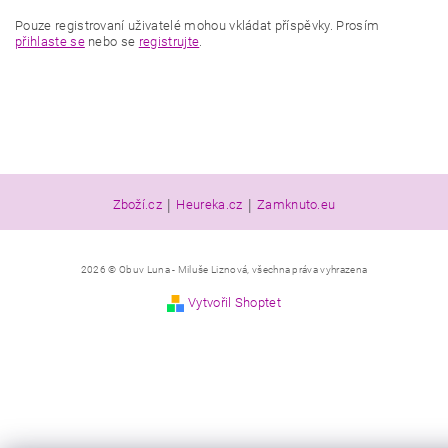
Pouze registrovaní uživatelé mohou vkládat příspěvky. Prosím
přihlaste se
nebo se
registrujte
.
|
|
Zboží.cz
Heureka.cz
Zamknuto.eu
2026 © Obuv Luna - Miluše Liznová, všechna práva vyhrazena
Vytvořil Shoptet