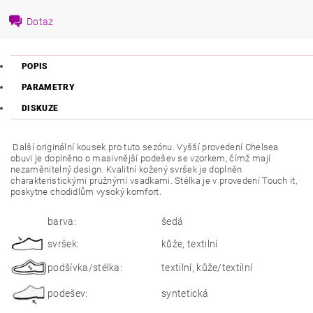
Dotaz
POPIS
PARAMETRY
DISKUZE
Další originální kousek pro tuto sezónu. Vyšší provedení Chelsea
obuvi je doplněno o masivnější podešev se vzorkem, čímž mají
nezaměnitelný design. Kvalitní kožený svršek je doplněn
charakteristickými pružnými vsadkami.
Stélka je v provedení Touch it,
poskytne chodidlům vysoký komfort.
barva:
šedá
svršek:
kůže, textilní
podšívka/stélka:
textilní, kůže/textilní
podešev:
syntetická