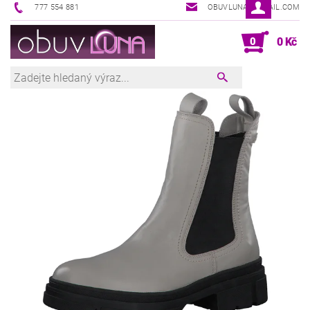
777 554 881
OBUVLUNA@GMAIL.COM
0
0 Kč