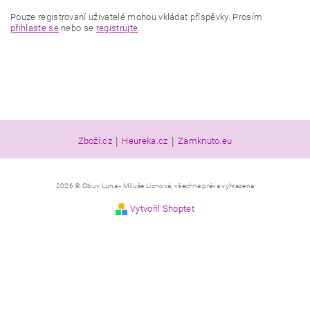
Pouze registrovaní uživatelé mohou vkládat příspěvky. Prosím
přihlaste se
nebo se
registrujte
.
|
|
Zboží.cz
Heureka.cz
Zamknuto.eu
2026 © Obuv Luna - Miluše Liznová, všechna práva vyhrazena
Vytvořil Shoptet