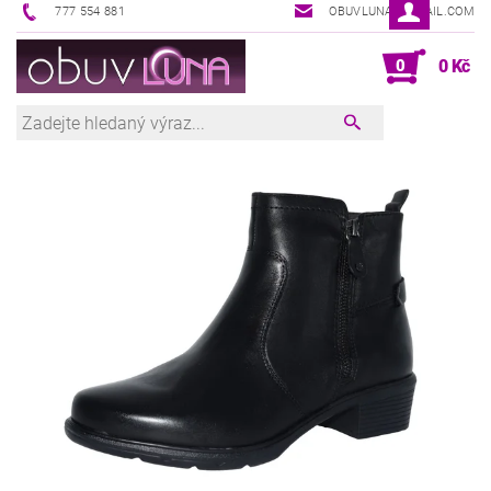
777 554 881
OBUVLUNA@GMAIL.COM
0
0 Kč