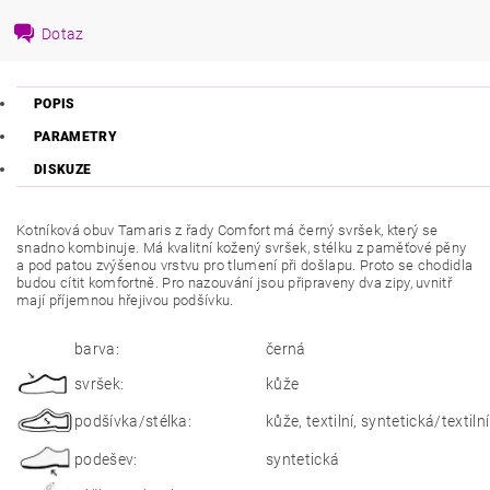
Dotaz
POPIS
PARAMETRY
DISKUZE
Kotníková obuv Tamaris z řady Comfort má černý svršek, který se
snadno kombinuje. Má kvalitní kožený svršek, stélku z paměťové pěny
a pod patou zvýšenou vrstvu pro tlumení při došlapu. Proto se chodidla
budou cítit komfortně. Pro nazouvání jsou připraveny dva zipy, uvnitř
mají příjemnou hřejivou podšívku.
barva:
černá
svršek:
kůže
podšívka/stélka:
kůže, textilní, syntetická/textilní
podešev:
syntetická