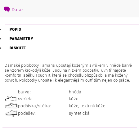
Dotaz
POPIS
PARAMETRY
DISKUZE
Dámské polobotky Tamaris upoutají koženým svrškem v hnědé barvě
se vzorem krokodýlí kůže. Jsou na nízkém podpatku, uvnitř najdete
komfortní stélku Touch it, která se chodidlu přizpůsobí a má kožený
povrch. Polobotky unosíte i k elegantnějším outfitům nejen do práce.
barva:
hnědá
svršek:
kůže
podšívka/stélka:
kůže, textilní/kůže
podešev:
syntetická