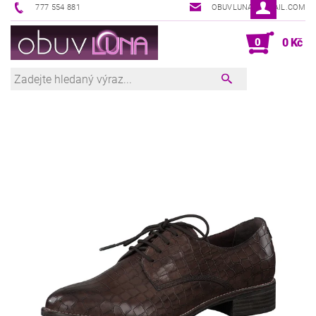
777 554 881
OBUVLUNA@GMAIL.COM
0
0 Kč