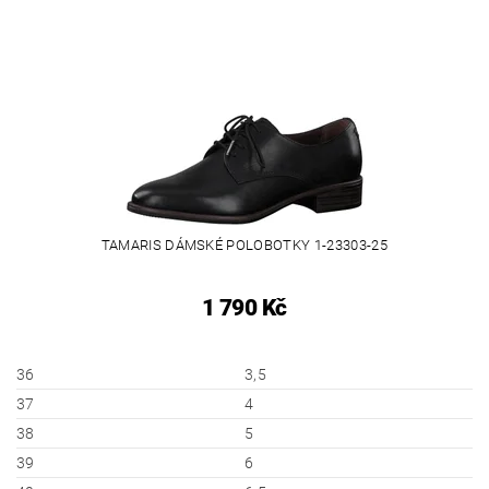
TAMARIS DÁMSKÉ POLOBOTKY 1-23303-25
1 790 Kč
36
3,5
37
4
38
5
39
6