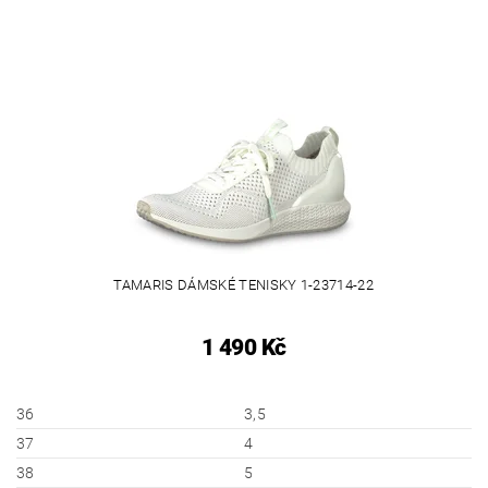
TAMARIS DÁMSKÉ TENISKY 1-23714-22
1 490 Kč
36
3,5
37
4
38
5