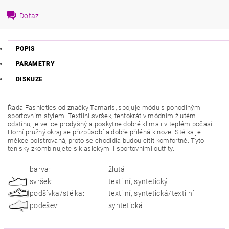
Dotaz
POPIS
PARAMETRY
DISKUZE
Řada Fashletics od značky Tamaris, spojuje módu s pohodlným
sportovním stylem. Textilní svršek, tentokrát v módním žlutém
odstínu, je velice prodyšný a poskytne dobré klima i v teplém počasí.
Horní pružný okraj se přizpůsobí a dobře přiléhá k noze. Stélka je
měkce polstrovaná, proto se chodidla budou cítit komfortně. Tyto
tenisky zkombinujete s klasickými i sportovními outfity.
barva:
žlutá
svršek:
textilní, syntetický
podšívka/stélka:
textilní, syntetická/textilní
podešev:
syntetická