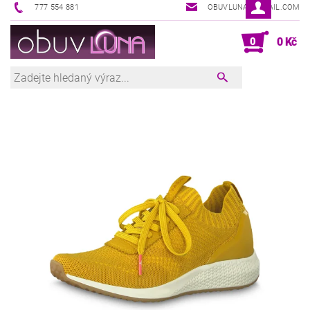
777 554 881
OBUVLUNA@GMAIL.COM
0
0 Kč