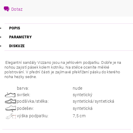
Dotaz
POPIS
PARAMETRY
DISKUZE
Elegantní sandály Vizzano jsou na jehlovém podpatku. Dobře je na
nohou zajistí pásek kolem kotníku. Na stélce oceníte měkké
polstrování. V přední části je zajímavé překřížení pásku do kterého
noha hezky sedne.
barva:
nude
svršek:
syntetický
podšívka/stélka:
syntetická/syntetická
podešev:
syntetická
výška podpatku:
7,5 cm