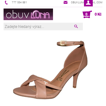
777 554 881
OBUVLUNA@GMAIL.COM
0
0 Kč