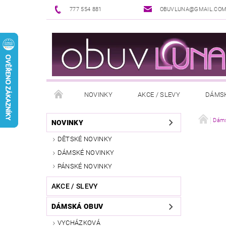
777 554 881
OBUVLUNA@GMAIL.CO
NOVINKY
AKCE / SLEVY
DÁMS
PUNČOCHOVÉ ZBOŽÍ
DOPLŇKY K OBUVI
Dáms
NOVINKY
DĚTSKÉ NOVINKY
REKLAMAČNÍ ŘÁD
OŠETŘOVÁNÍ A ÚDRŽBA
DÁMSKÉ NOVINKY
PÁNSKÉ NOVINKY
AKCE / SLEVY
DÁMSKÁ OBUV
VYCHÁZKOVÁ