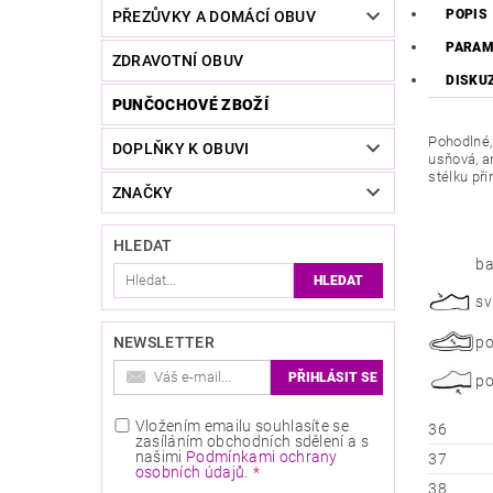
POPIS
PŘEZŮVKY A DOMÁCÍ OBUV
PARAM
ZDRAVOTNÍ OBUV
DISKU
PUNČOCHOVÉ ZBOŽÍ
Pohodlné,
DOPLŇKY K OBUVI
usňová, a
stélku př
ZNAČKY
HLEDAT
ba
sv
NEWSLETTER
po
po
Vložením emailu souhlasíte se
36
zasíláním obchodních sdělení a s
našimi
Podmínkami ochrany
37
osobních údajů
.
38