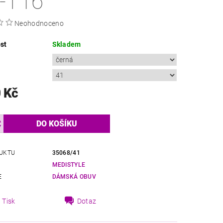
-T16
Neohodnoceno
st
Skladem
 Kč
UKTU
35068/41
MEDISTYLE
E
DÁMSKÁ OBUV
Tisk
Dotaz