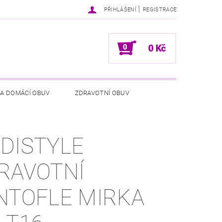
|
PŘIHLÁŠENÍ
REGISTRACE
0
0 Kč
 A DOMÁCÍ OBUV
ZDRAVOTNÍ OBUV
NÍCH ÚDAJŮ
NAPIŠTE NÁM
DISTYLE
RAVOTNÍ
TOFLE MIRKA