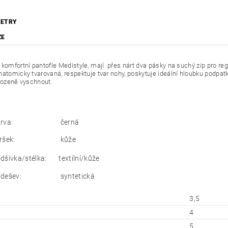
ETRY
ZE
 komfortní pantofle Medistyle, mají přes nárt dva pásky na suchý zip pro regu
natomicky tvarovaná, respektuje tvar nohy, poskytuje ideální hloubku podpat
irozeně vyschnout.
rva:
černá
ršek:
kůže
dšívka/stélka:
textilní/kůže
dešev:
syntetická
3,5
4
5