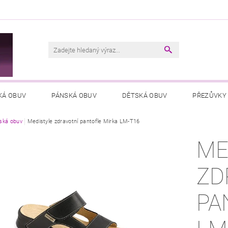
M
KÁ OBUV
PÁNSKÁ OBUV
DĚTSKÁ OBUV
PŘEZŮVKY
ká obuv
VŠEOBECNÉ OBCHODNÍ PODMÍNKY
Medistyle zdravotní pantofle Mirka LM-T16
PODMÍNKY OCHRANY OSOB
ME
ZD
PAN