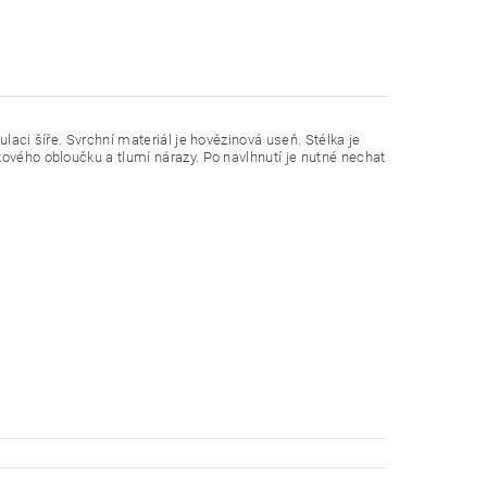
laci šíře. Svrchní materiál je hovězinová useň. Stélka je
kového obloučku a tlumí nárazy. Po navlhnutí je nutné nechat