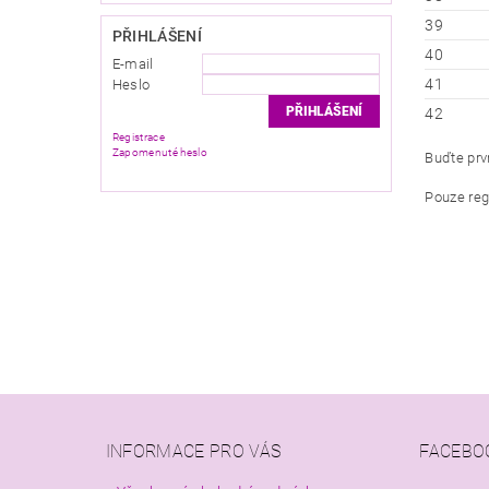
39
PŘIHLÁŠENÍ
40
E-mail
41
Heslo
42
Registrace
Zapomenuté heslo
Buďte prvn
Pouze reg
INFORMACE PRO VÁS
FACEBO