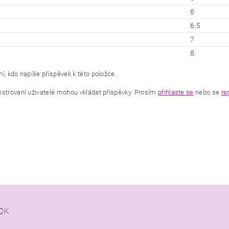
6
6,5
7
8
í, kdo napíše příspěvek k této položce.
istrovaní uživatelé mohou vkládat příspěvky. Prosím
přihlaste se
nebo se
re
OK