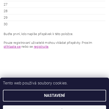
27
28
29
30
Buďte první, kdo napíše příspěvek k této položce.
Pouze registrovaní uživatelé mohou vkládat příspěvky. Prosím
přihlaste se
nebo se
registrujte
.
Tento web používá soubory cookies.
|
|
Zboží.cz
Heureka.cz
Zamknuto.eu
NASTAVENÍ
2026 © Obuv Luna - Miluše Liznová, všechna práva vyhrazena