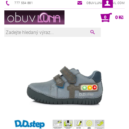
777 554 881
OBUVLUNA@GMAIL.COM
0
0 Kč