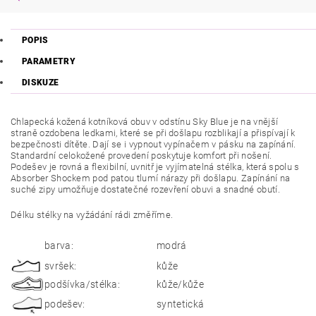
POPIS
PARAMETRY
DISKUZE
Chlapecká kožená kotníková obuv v odstínu Sky Blue je na vnější
straně ozdobena ledkami, které se při došlapu rozblikají a přispívají k
bezpečnosti dítěte. Dají se i vypnout vypínačem v pásku na zapínání.
Standardní celokožené provedení poskytuje komfort při nošení.
Podešev je rovná a flexibilní, uvnitř je vyjímatelná stélka, která spolu s
Absorber Shockem pod patou tlumí nárazy při došlapu. Zapínání na
suché zipy umožňuje dostatečné rozevření obuvi a snadné obutí.
Délku stélky na vyžádání rádi změříme.
barva:
modrá
svršek:
kůže
podšívka/stélka:
kůže/kůže
podešev:
syntetická